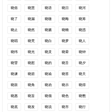
晓俗
晓慧
晓语
晓日
晓河
晓了
晓漏
晓暾
晓晦
晓筹
晓止
晓然
晓籁
晓蟾
晓惑
晓唱
晓梵
晓白
晓梦
晓人
晓纬
晓光
晓灵
晓晕
晓钟
晓譬
晓慰
晓的
晓舌
晓夕
晓谏
晓箭
晓谕
晓答
晓天
晓鼓
晓角
晓劝
晓示
晓得
晓惠
晓旨
晓领
晓色
晓鬯
晓底
晓发
晓说
晓市
晓行