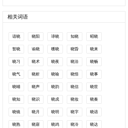
相关词语
谙晓
晓阳
谆晓
知晓
昭晓
暂晓
谕晓
曛晓
晓昏
晓来
晓习
晓术
晓夜
晓洽
晓畅
晓气
晓析
晓喻
晓悟
晓事
晓晡
晓声
晓韵
晓信
晓世
晓知
晓识
晓戍
晓妆
晓奏
晓镜
晓月
晓明
晓字
晓谙
晓熟
晓寤
晓鸡
晓泠
晓达