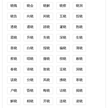
晓魄
晓会
晓解
晓察
晓洞
晓告
向晓
闲晓
五晓
投晓
透晓
通晓
踏晓
邃晓
熟晓
霜晓
升晓
失晓
深晓
生晓
善晓
白晓
报晓
徧晓
薄晓
察晓
唱晓
撤晓
彻晓
敕晓
春晓
谛晓
敦晓
逗晓
洞晓
该晓
分晓
风晓
拂晓
寒晓
户晓
昏晓
晦晓
诘晓
揭晓
解晓
精晓
开晓
连晓
凌晓