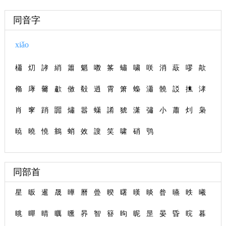
同音字
xiǎo
櫹
灱
誟
綃
簫
魈
嘋
筿
蟰
嘨
咲
消
藃
嘐
歊
翛
庨
毊
歗
傚
殽
逍
霄
箫
蟂
瀟
髐
訤
撨
涍
肖
窙
踃
嚻
熽
嚣
蟏
誵
猇
潇
彇
小
蕭
灲
枭
暁
曉
憢
鴵
蛸
效
謏
笑
啸
硝
鸮
同部首
星
昄
暹
晟
曄
曆
曡
暌
曙
暵
晱
昝
曣
昳
曦
晀
暺
晴
曞
曛
昦
智
簮
昫
昵
昰
晏
昏
晥
暮