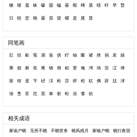
暕
晣
暠
昧
曚
昍
晠
晷
暇
暷
晨
暻
旰
早
暓
日
晅
昚
旸
曅
昴
晵
曜
是
晁
晋
同笔画
豇
烓
畝
冤
凅
翁
倛
眝
铀
匫
诸
挾
捐
衮
娛
乘
烦
桥
奘
莠
牺
倃
鱽
宭
俺
涄
珛
菃
淽
俾
留
钳
趸
笇
硁
洖
桁
莎
烬
栣
缼
倎
莳
玆
浗
埈
洜
茝
笓
晃
崋
射
蚷
浴
耆
烚
相关成语
家谕户晓
无所不晓
不晓世务
晓风残月
家喻户晓
晓行夜宿