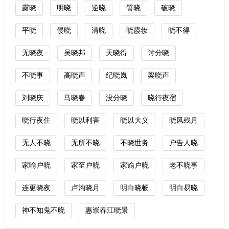
露晓
明晓
逆晓
譬晓
破晓
平晓
侵晓
清晓
晓霞妆
晓不得
无晓夜
吴晓邦
天晓得
讨分晓
不晓事
高晓声
纪晓岚
梁晓声
刘晓庆
马晓春
没分晓
晓行夜宿
晓行夜住
晓以利害
晓以大义
晓风残月
无人不晓
无所不晓
不晓世务
户告人晓
家喻户晓
家至户晓
家谕户晓
老不晓事
连更晓夜
卢沟晓月
明白晓畅
明白易晓
神不知鬼不晓
惠崇春江晓景