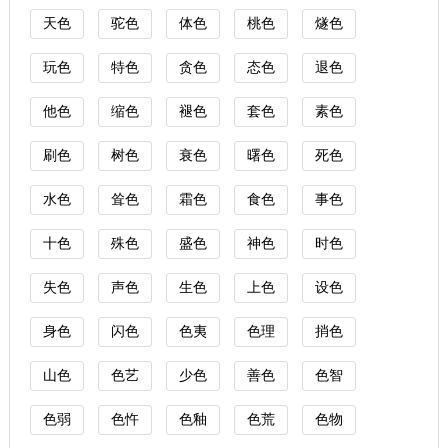
天色
驼色
体色
桃色
燧色
玩色
特色
贪色
态色
退色
他色
缩色
褪色
套色
素色
刷色
树色
衰色
曙色
死色
水色
耸色
霜色
食色
事色
十色
殊色
盛色
神色
时色
失色
声色
生色
上色
设色
身色
闪色
色夷
色理
捎色
山色
色艺
少色
善色
色智
色弱
色忤
色釉
色荒
色物