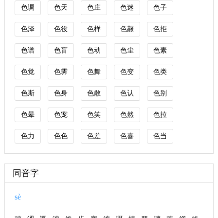
色调
色天
色庄
色迷
色子
色泽
色役
色样
色赧
色拒
色谱
色盲
色动
色尘
色素
色觉
色霁
色舞
色变
色类
色斯
色身
色散
色认
色别
色晕
色宠
色笑
色然
色拉
色力
色色
色差
色喜
色当
同音字
sè