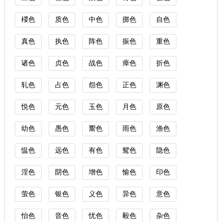
椶色
质色
中色
掷色
自色
真色
执色
阵色
振色
重色
诸色
贞色
战色
瘴色
折色
轧色
占色
怨色
正色
渊色
悦色
元色
玉色
月色
原色
幼色
愚色
鬻色
雨色
渔色
愠色
远色
有色
鸳色
隐色
淫色
阴色
增色
愉色
印色
萤色
银色
义色
异色
意色
怡色
音色
忧色
毅色
杂色