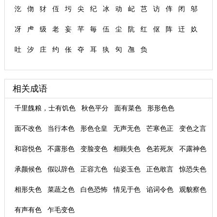
汔
伆
犲
仾
圬
尖
纪
冰
动
屺
芑
访
伡
闭
邬
冴
虍
级
老
妄
芊
毎
伍
尘
阬
红
伛
阵
迀
奺
吐
汐
庄
约
伥
夺
耳
犱
灳
乪
负
相关成语
千里餽粮，士有饥色
秋色平分
面有菜色
形形色色
面不改色
当行本色
形色仓皇
无声无色
芒寒色正
变色之言
和容悦色
不露形色
变脸变色
相顾失色
色若死灰
不露神色
承颜候色
假以辞色
正容亢色
仙姿玉色
正色敢言
惊恐失色
相形失色
菜蔬之色
白色恐怖
情见于色
谄词令色
观貌察色
有声有色
乍毛变色