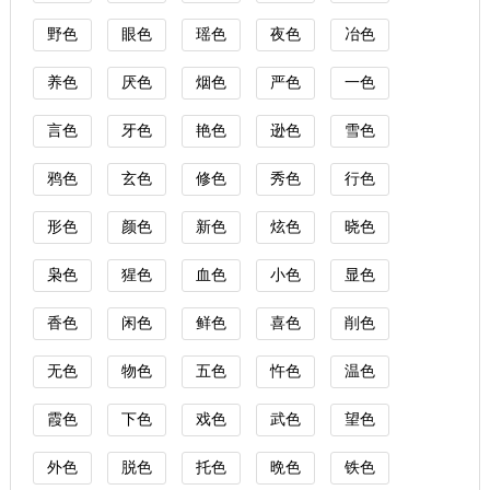
野色
眼色
瑶色
夜色
冶色
养色
厌色
烟色
严色
一色
言色
牙色
艳色
逊色
雪色
鸦色
玄色
修色
秀色
行色
形色
颜色
新色
炫色
晓色
枭色
猩色
血色
小色
显色
香色
闲色
鲜色
喜色
削色
无色
物色
五色
忤色
温色
霞色
下色
戏色
武色
望色
外色
脱色
托色
晩色
铁色