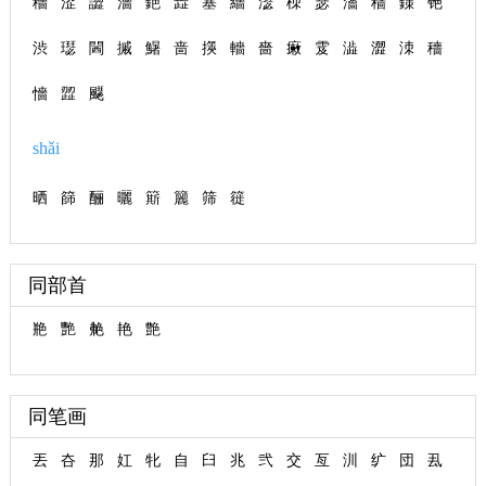
穡
涩
譅
濇
銫
歮
塞
繬
濏
栜
瑟
瀒
穑
鏼
铯
渋
璱
閪
摵
鱪
啬
擌
轖
嗇
瘷
雭
澁
澀
洓
穯
懎
歰
飋
shǎi
晒
篩
酾
曬
簛
籭
筛
簁
同部首
艵
艷
艴
艳
艶
同笔画
丟
夻
那
妅
牝
自
臼
兆
弐
交
亙
汌
纩
団
厾