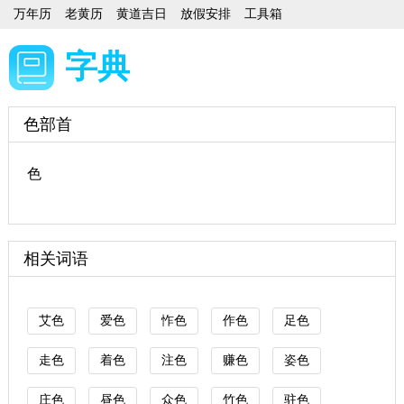
万年历
老黄历
黄道吉日
放假安排
工具箱
字典
色部首
色
相关词语
艾色
爱色
怍色
作色
足色
走色
着色
注色
赚色
姿色
庄色
昼色
众色
竹色
驻色