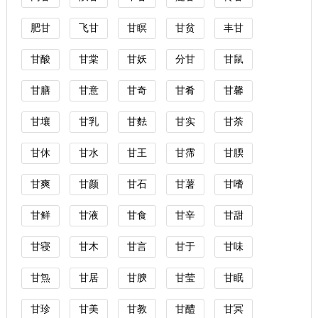
肥甘
飞甘
甘瞑
甘贫
丰甘
甘酸
甘棠
甘妖
分甘
甘鼠
甘膳
甘意
甘奇
甘肴
甘馨
甘壤
甘乳
甘麮
甘实
甘荼
甘休
甘水
甘王
甘霈
甘腝
甘爽
甘颜
甘石
甘薯
甘嗜
甘鲜
甘液
甘食
甘辛
甘甜
甘寝
甘木
甘言
甘于
甘味
甘炰
甘居
甘腴
甘莹
甘眠
甘珍
甘美
甘教
甘醴
甘冥