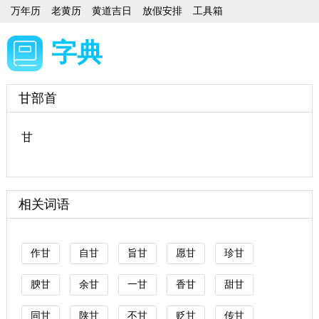
万年历
老黄历
黄道吉日
放假安排
工具箱
字典
甘部首
甘
相关词语
作甘
自甘
旨甘
愿甘
珍甘
腴甘
余甘
一甘
香甘
甜甘
同甘
陕甘
不甘
贬甘
传甘