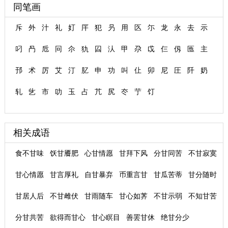
同笔画
斥
外
汁
礼
奵
厈
犯
叧
用
匛
尓
龙
永
去
示
叼
冎
卮
冋
尒
犰
囜
汄
甲
尕
戉
仨
仭
匜
主
邘
术
厉
艾
汀
肊
申
功
叫
仩
卯
尼
圧
阡
奶
轧
乧
市
叻
玉
占
芁
尻
冭
艼
饤
相关成语
食不甘味
饫甘餍肥
心甘情愿
甘拜下风
分甘同苦
不甘寂寞
甘心情愿
甘言厚礼
自甘暴弃
币重言甘
甘瓜苦蒂
甘分随时
甘居人后
不甘雌伏
甘雨随车
甘心如荠
不甘示弱
不知甘苦
分甘共苦
欲得而甘心
甘心瞑目
善罢甘休
绝甘分少