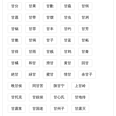
甘分
甘果
甘歠
甘膬
甘饵
甘愿
甘带
甘馔
甘虫
甘冽
甘锅
甘罪
甘丰
甘约
甘芳
甘脆
甘埚
甘子
甘蓝
甘柘
甘得
甘雨
甘贱
甘鸩
甘膏
甘橘
和甘
滑甘
黄甘
回甘
絶甘
緑甘
蜜甘
情甘
余甘子
晩甘侯
同甘苦
陕甘宁
上甘岭
甘托克
甘鋭侯
甘心氏
甘地传
甘露浆
甘国老
甘州子
甘露灭