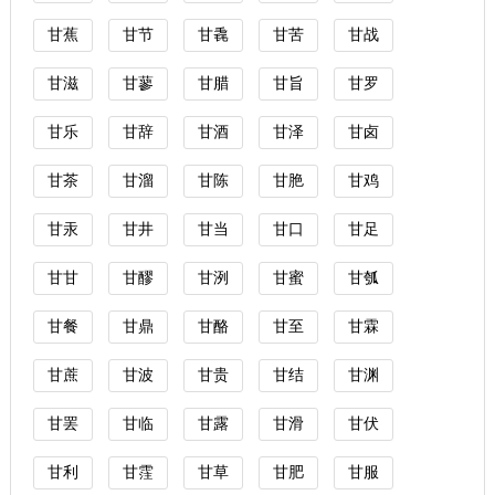
甘蕉
甘节
甘毳
甘苦
甘战
甘滋
甘蓼
甘腊
甘旨
甘罗
甘乐
甘辞
甘酒
甘泽
甘卤
甘茶
甘溜
甘陈
甘脃
甘鸡
甘汞
甘井
甘当
甘口
甘足
甘甘
甘醪
甘洌
甘蜜
甘瓠
甘餐
甘鼎
甘酪
甘至
甘霖
甘蔗
甘波
甘贵
甘结
甘渊
甘罢
甘临
甘露
甘滑
甘伏
甘利
甘霔
甘草
甘肥
甘服