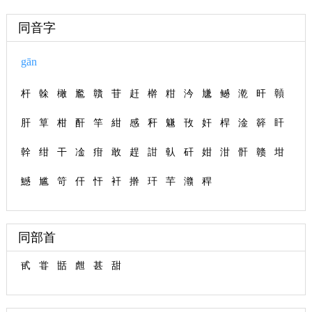
同音字
gān
杆
榦
橄
尷
贛
苷
赶
檊
粓
汵
尲
鳡
漧
旰
贑
肝
筸
柑
酐
竿
紺
感
秆
魐
攼
奸
桿
淦
簳
盰
幹
绀
干
凎
疳
敢
趕
詌
倝
矸
姏
泔
骭
赣
坩
鱤
尴
笴
仠
忓
衦
擀
玕
芉
灨
稈
同部首
甙
甞
甛
甝
甚
甜