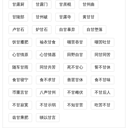
甘露厨
甘露门
甘蔗棍
甘州曲
甘陵部
甘州破
甘露寺
黄甘甘
卢甘石
炉甘石
自甘暴弃
自甘堕落
饫甘餍肥
褕衣甘食
咽苦吞甘
咽苦吐甘
心甘情原
心甘情愿
田野自甘
同甘同苦
随车甘雨
同甘共苦
死不甘心
誓不甘休
食甘寝宁
食不求甘
善罢甘休
食不甘味
币重言甘
八声甘州
不甘雌伏
不甘后人
不甘寂寞
不甘示弱
不知甘苦
吃苦不甘
齿甘乘肥
啖以甘言