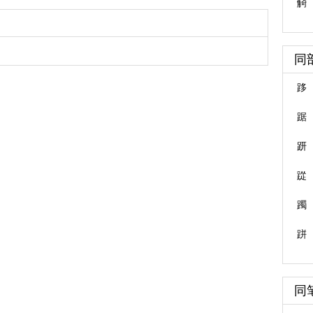
觭
同
跢
踞
趼
踨
躅
跰
同