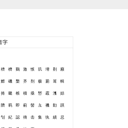
音字
穧
櫅
鷄
激
愱
玑
塉
剤
廭
鰶
磯
檕
齐
剂
极
罽
箿
輯
掎
畿
槉
積
亟
嵆
霵
潗
姞
隮
羁
即
葪
髻
彑
禨
勣
踑
刏
紀
誋
徛
击
集
犱
績
忌