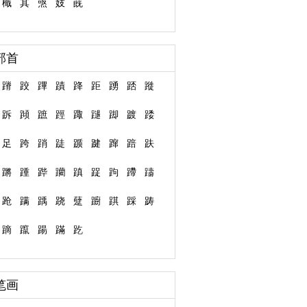
檝
其
焏
妓
蔇
部首
蹐
跤
蹕
蹟
跭
距
踴
踎
蹝
跅
蹞
蹠
踁
踙
蹆
踋
踱
踒
足
跨
踃
跿
踬
踺
蹿
踣
趺
蹡
踵
跸
躪
蹎
踀
跔
蹛
躊
跄
蹒
踽
跷
躠
躕
踑
踩
踌
蹢
躥
踼
蹣
趷
笔画