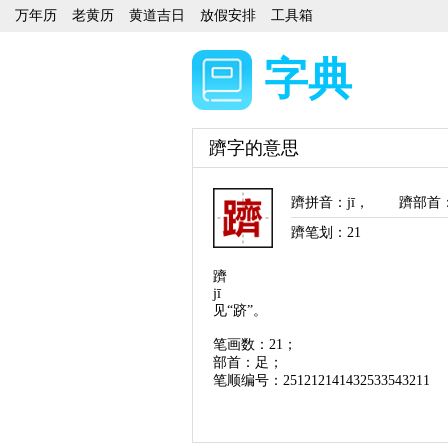
万年历
老黄历
黄道吉日
放假安排
工具箱
字典
躋字的意思
躋拼音
：
jī
，
躋部首
躋笔划：
21
躋
jī
见“跻”。
笔画数：21；
部首：足；
笔顺编号：251212141432533543211