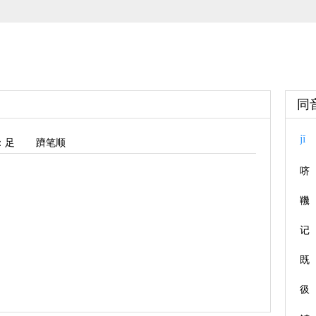
同
jī
：足
躋笔顺
哜
鞿
记
既
彶