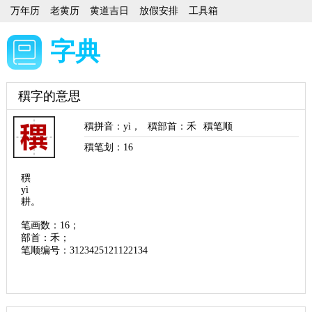
万年历
老黄历
黄道吉日
放假安排
工具箱
字典
穓字的意思
穓拼音
：
yì
，
穓部首
：禾
穓笔顺
穓笔划：
16
穓
yì
耕。
笔画数：16；
部首：禾；
笔顺编号：3123425121122134