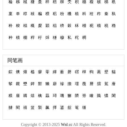
稐
秭
稢
稴
稾
秚
稖
稺
秂
积
穗
稪
秛
稊
秖
稟
秊
稕
秡
稨
稬
稆
秎
穖
稙
科
秹
秨
秦
秇
秢
稄
稵
穊
穈
穎
稲
穧
穀
秝
稽
秜
穑
税
穭
种
積
稝
稈
秄
秌
穟
穆
私
秺
稠
同笔画
錝
燠
燑
橀
瘳
蕶
縪
薮
磬
磖
樿
輷
薧
壁
貒
鬇
虤
壄
錍
磛
獭
廦
襂
擔
璢
薎
曆
擂
鴐
廥
糢
廧
耩
熺
檎
螶
璕
璣
獬
隮
篣
瞰
賳
憹
闍
翴
閵
禧
篮
褧
飙
擇
錃
舘
篭
缰
Copyright © 2013-2025
Wnl.cc
All Rights Reserved.