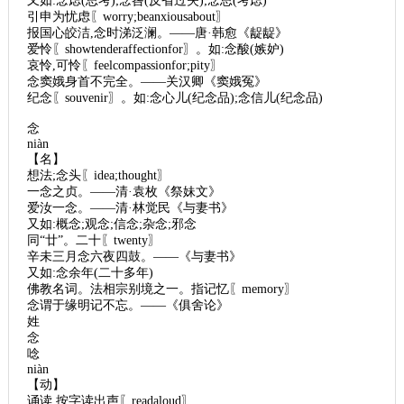
又如:念虑(思考);念咎(反省过失);念思(考虑)
引申为忧虑〖worry;beanxiousabout〗
报国心皎洁,念时涕泛澜。——唐·韩愈《龊龊》
爱怜〖showtenderaffectionfor〗。如:念酸(嫉妒)
哀怜,可怜〖feelcompassionfor;pity〗
念窦娥身首不完全。——关汉卿《窦娥冤》
纪念〖souvenir〗。如:念心儿(纪念品);念信儿(纪念品)
念
niàn
【名】
想法;念头〖idea;thought〗
一念之贞。——清·袁枚《祭妹文》
爱汝一念。——清·林觉民《与妻书》
又如:概念;观念;信念;杂念;邪念
同“廿”。二十〖twenty〗
辛未三月念六夜四鼓。——《与妻书》
又如:念余年(二十多年)
佛教名词。法相宗别境之一。指记忆〖memory〗
念谓于缘明记不忘。——《俱舍论》
姓
念
唸
niàn
【动】
诵读,按字读出声〖readaloud〗