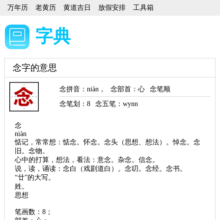
万年历
老黄历
黄道吉日
放假安排
工具箱
字典
念字的意思
念拼音
：
niàn
，
念部首
：心
念笔顺
念笔划：
8
念五笔：wynn
念
niàn
惦记，常常想：惦念。怀念。念头（思想、想法）。悼念。念
旧。念物。
心中的打算，想法，看法：意念。杂念。信念。
说，读，诵读：念白（戏剧道白）。念叨。念经。念书。
“廿”的大写。
姓。
思想
笔画数：8；