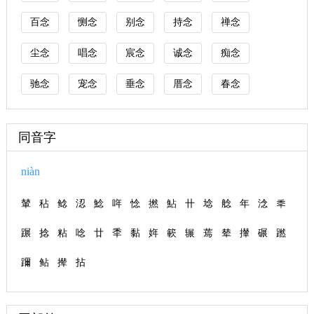
百念
恻念
别念
持念
禅念
尘念
唱念
宸念
诚念
痴念
驰念
宠念
垂念
厝念
春念
同音字
niàn
輦
秥
鲶
涊
鯰
哖
惗
撚
鮎
卄
埝
艌
年
淰
秊
蹍
捻
粘
唸
廿
秊
黏
姩
簐
辗
蔫
辇
攆
碾
蹨
躎
鲇
撵
拈