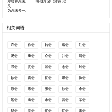
左臂挂念珠。——明·魏学洢《核舟记》
又
为念珠各一。
相关词语
哀念
作念
转念
追念
注念
呪念
重念
众念
驻念
属念
滞念
寘念
置念
志念
钟念
轸念
真念
征念
囋念
执念
原念
瞻念
缘念
欲念
余念
远念
幽念
永念
营念
萦念
疑念
意念
忧念
忆念
寅念