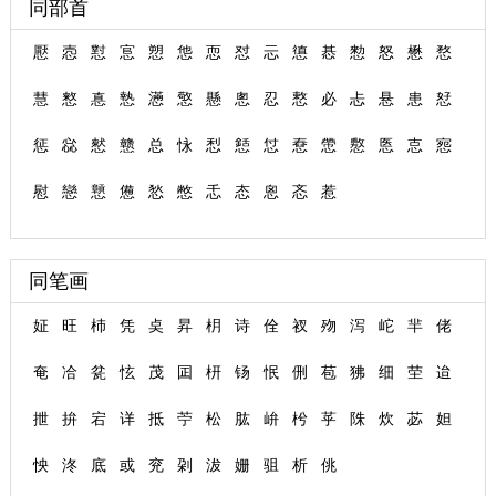
同部首
懕
悫
懟
悹
愬
怹
恧
怼
忈
憄
惎
愸
怒
懋
愗
慧
憗
惪
慹
懣
憼
懸
悤
忍
慗
必
忐
悬
患
恏
惩
惢
憖
戆
总
怺
悡
懖
怤
憃
慸
懯
悘
怘
惌
慰
戀
戅
憊
悐
憋
忎
态
恖
忞
惹
同笔画
姃
旺
杮
凭
奌
昇
枂
诗
佺
衩
歾
泻
岮
羋
佬
奄
冾
瓫
怰
茂
囸
枅
钖
怋
侀
苞
狒
细
茔
迨
抴
拚
宕
详
抵
苧
松
肱
峅
枍
苸
陎
炊
苾
妲
怏
泈
底
或
兖
刴
沷
姗
驵
析
佻