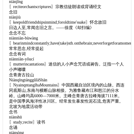
niànjīng
〖reciteorchantscriptures〗宗教信徒朗读或背诵经文
念旧
niànjiù
〖keepoldfriendshipsinmind;foroldtime'ssake〗怀念故旧
日边人至,常闻念旧之言。——徐度《却扫编》
念念不忘
niànniàn-bùwàng
〖bearinmindconstantly;have(take)sth.onthebrain;neverforgetforamomer
常常思念,经常提起
念念有词
niànniàn-yǒucí
〖mutterincantations〗迷信的人小声念咒语或祷告。泛指一个人
小声嘟囔
念青唐古拉山
NiànqīngtánggǔlāShān
〖NyainqntanglhaMountains〗中国西藏自治区境内的山脉。西连
冈底斯山,东南与横断山脉相接。为雅鲁藏布江和怒江的分水
岭。山峰均高6000—7000米。主峰念青唐古拉峰海拔7111米。
是中国季风海洋性冰川区。经常发生暴发性泥石流,危害严重。
北坡为地震活动带
念书
niànshū
〖study;recite〗读书
念诵
niànsòng