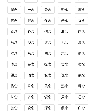
遗念
一念
杂念
贻念
演念
言念
酽念
遥念
悬念
玄念
蓄念
心念
信念
邪念
想念
写念
乡念
遐念
无念
温念
惟念
系念
罔念
忘念
痛念
体念
妄念
提念
贪念
宿念
题念
诵念
私念
说念
数念
俗念
誓念
夙念
熟念
释念
世念
省念
识念
摄念
思念
善念
设念
深念
散念
白念