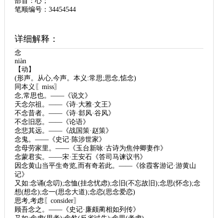
部首：心；
笔顺编号：34454544
详细解释：
念
niàn
【动】
(形声。从心,今声。本义:常思;思念,惦念)
同本义〖miss〗
念,常思也。——《说文》
天念尔祖。——《诗·大雅·文王》
不念昔者。——《诗·邶风·谷风》
不念旧恶。——《论语》
念悲其远。——《战国策·赵策》
念鬼。——《史记·陈涉世家》
念母劳家里。——《玉台新咏·古诗为焦仲卿妻作》
念蒙君实。——宋·王安石《答司马谏议书》
因念黄山当平生奇览,而有奇若此。——《徐霞客游记·游黄山
记》
又如:念诵(念叨);念恤(挂念忧虑);念旧(不忘故旧);念思(怀念);念
想(想念);念一(思念大道);念恋(思念爱恋)
思考,考虑〖consider〗
顾吾念之。——《史记·廉颇蔺相如列传》