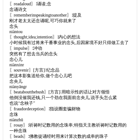
〖readaloud〗∶诵读;念
念诵诗文
〖rememberinspeakingtoanother〗∶提及
刚才老太太还念诵呢,可巧你就来了
念头
niàntou
〖thought;idea;intention〗∶内心的想法
小时候我有过将来干番事业的念头,后因家境不好只得做工去了
〖impulse〗∶冲动
突然有了想去当兵的念头
念心儿
niànxinr
〖souvenir〗[方言]∶纪念品
把这本影集送给你,做个念心儿吧
念央儿
niànyāngr
〖beataboutthebush〗[方言]∶用暗示性的话让对方领悟
他倒没催我还钱,只一个劲在我面前念央儿,说手头怎么紧
也说“念秧子”
〖fraudordeception〗∶指设圈套骗财物
念珠
niànzhū
〖rosay〗∶祈祷时记数用的念珠串;特指天主教祈祷时记数用的
一种念珠
〖beads〗∶佛教徒诵经时用来计算次数的成串的珠子