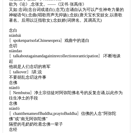
欲为《论》,念张文。——《汉书·张禹传》
又如:念词(念台词或道白);念咒(念诵自认为可以产生神奇力量的
神秘语句);念曲(唱歌而声无抑扬);念奴(唐天宝长安妓女,以善歌
著名。后用以泛指歌女);念奴娇(词牌名。其调高亢)
念白
niànbái
〖spokenpartsofaChineseopera〗戏曲中的道白
念叨
niàndao
〖talkaboutagainandagaininrecollectionoranticipation〗∶不断地谈
起
他就是人们念叨的将军
〖talkover〗∶讲;说
不要胡乱念叨这件事
念佛
niànfó
〖Nembutsu〗净土宗信徒对阿弥陀佛名号的反复念诵,以此作为
往生净土的手段
念佛
niànfó
〖chantthenameofBuddha;praytoBuddha〗信佛的人念“阿弥陀
佛”或“南无阿弥陀佛”
隔壁的毛奶奶吃斋念佛一辈子
念经