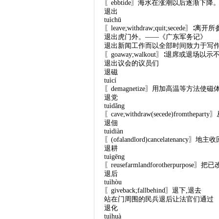
〖ebbtide〗海水在涨潮以后逐渐下降
退出
tuìchū
〖leave;withdraw;quit;seced
退出虎门外。——《广东军务记》
退出新闻工作而以全部时间致力于写
〖goaway;walkout〗∶退席或退场以
退出议会的议员们
退磁
tuìcí
〖demagnetize〗用加高温等方法
退党
tuìdǎng
〖cave;withdraw(secede)fromthep
退佃
tuìdiàn
〖(ofalandlord)cancelatenanc
退耕
tuìgēng
〖reusefarmlandforotherpu
退后
tuìhòu
〖giveback;fallbehind〗退下,退去
站在门周围的民兵退后让法官们通过
退化
tuìhuà