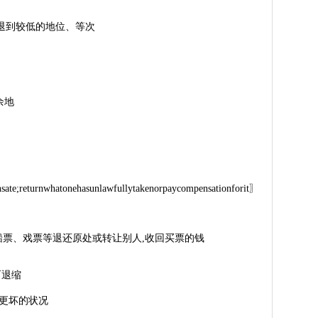
次后退到较低的地位、等次
的余地
ate;returnwhatonehasunlawfullytakenorpaycompensationforit〗
的车票、船票、戏票等退还原处或转让别人,收回买票的钱
而退缩
早先更坏的状况