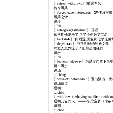
〖retreat;withdrawa〗∶撤退军队
传令退兵
〖forcetheenemytoretreat〗∶迫使敌军
退兵之计
退步
tuìbù
〖retrogress;fallbehind〗∶落后
这学期他退步了,考了个倒数第二名
〖backslide〗∶向后退,回复到比早先
〖degenerate〗∶丧失明显的种族文化
玛雅人虽然退步了但却是顽强的
退步
tuìbù
〖leavesomeleeway〗为以后而留下余
留个退步
退场
tuìchǎng
〖walk-off;befouledout〗退出演
退场抗议
退朝
tuìcháo
〖withdrawafterhavinganaudiencewi
退朝乃告同人。——清·梁启超《谭嗣
退潮
tuìcháo