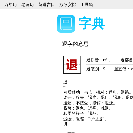
万年历
老黄历
黄道吉日
放假安排
工具箱
字典
退字的意思
退拼音
：
tuì
，
退部首
退笔划：
9
退五笔：ve
退
tuì
向后移动，与“进”相对：退步。退路
离开，辞去：退席。退伍。退职。退
送还，不接受，撤销：退还。
脱落：退色。退毛。减退。
和柔的样子：退然。
迟缓，畏缩：“求也退”。
进