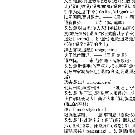
又如:退敌(打退敌军);退败(退却失败)
走);退负(败退);退鬼(驱鬼);退舍(退却;
引申为减退;下降〖decline;fade;godow
以图国用,而进退之。——《周礼·小司
退食自公。——《诗·召风·羔羊》
又如:退财白虎(使人家消耗钱财,由富变
责(减免债务);退食自公(减膳以示节俭)
退还〖return〗。如:退钱;退款;退婚;
抵债);退卒(退伍的兵士)
辞去官职;退隐〖resign;retire〗
夫子践位而退。——《国语·楚语》
退亦忧。——宋·范仲淹《岳阳数记》
又如:退听谢事(放弃权力,摆脱事务);退
朝后在家就食休息);退黜(废免;罢退;退
居)
离去,退出〖walkout;leave〗
朝廷曰退,燕游曰归。——《礼记·少仪
又如:退值(下班);退伍(军人服兵役年
上在朝廷会见大臣商讨大事,退朝就是散会
(退居的宰相)
谦让〖modestlydecline〗
毅撝退辞谢。——唐·李朝威《柳毅传
又如:退让(谦逊;礼让);退听(退让顺从)
抑);退淡(退素。谦退淡泊);退恕(退让;
懦弱,畏缩〖fear;shrink〗。如:退懦