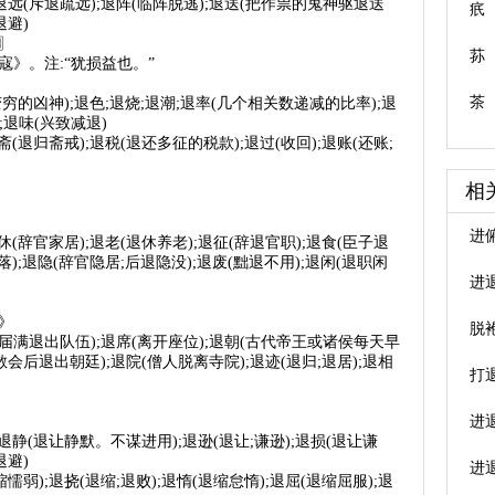
;退远(斥退疏远);退阵(临阵脱逃);退送(把作祟的鬼神驱退送
疧
退避)
n〗
荪
寇》。注:“犹损益也。”
茶
穷的凶神);退色;退烧;退潮;退率(几个相关数递减的比率);退
;退味(兴致减退)
退斋(退归斋戒);退税(退还多征的税款);退过(收回);退账(还账;
相
进
休(辞官家居);退老(退休养老);退征(辞退官职);退食(臣子退
落);退隐(辞官隐居;后退隐没);退废(黜退不用);退闲(退职闲
进
》
脱
期届满退出队伍);退席(离开座位);退朝(古代帝王或诸侯每天早
后退出朝廷);退院(僧人脱离寺院);退迹(退归;退居);退相
打
》
进
;退静(退让静默。不谋进用);退逊(退让;谦逊);退损(退让谦
退避)
进
(畏缩懦弱);退挠(退缩;退败);退惰(退缩怠惰);退屈(退缩屈服);退