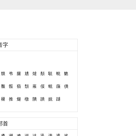
音字
穨
弚
腿
尵
燵
頺
駾
蛻
魋
颓
骽
蘈
頹
蓷
俀
蜕
藬
僓
褪
推
煺
橔
隤
蹪
娧
蹆
部首
遴
迾
遼
逬
迼
迅
违
遆
逘