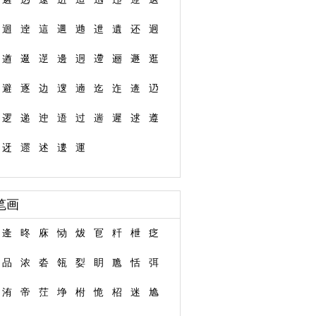
迴
逹
這
逥
逇
迣
遺
还
迥
遒
逫
遻
邊
迵
遰
逦
遯
逛
避
逐
边
遚
遖
迄
迮
逩
辸
逻
递
迚
逜
过
遄
遲
逑
遵
迓
遝
述
遱
運
笔画
逄
昸
庥
恸
炦
冟
粁
枻
疺
品
浓
沯
瓴
姴
眀
卼
恬
弭
洧
帝
茳
埩
柎
恑
柖
迷
尯