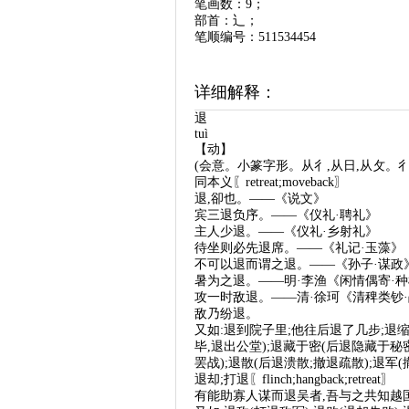
笔画数：9；
部首：辶；
笔顺编号：511534454
详细解释：
退
tuì
【动】
(会意。小篆字形。从彳,从日,从攵。彳(c
同本义〖retreat;moveback〗
退,卻也。——《说文》
宾三退负序。——《仪礼·聘礼》
主人少退。——《仪礼·乡射礼》
待坐则必先退席。——《礼记·玉藻》
不可以退而谓之退。——《孙子·谋政
暑为之退。——明·李渔《闲情偶寄·
攻一时敌退。——清·徐珂《清稗类钞
敌乃纷退。
又如:退到院子里;他往后退了几步;退缩
毕,退出公堂);退藏于密(后退隐藏于秘
罢战);退散(后退溃散;撤退疏散);退军(
退却;打退〖flinch;hangback;retreat〗
有能助寡人谋而退吴者,吾与之共知越