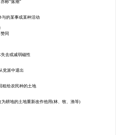
。亦称“落潮”
e〗∶离开所参与的某事或某种活动
作
示不赞同
使磁体失去或减弱磁性
arty〗从党派中退出
y〗地主收回租给农民种的土地
rpose〗把已改为耕地的土地重新改作他用(林、牧、渔等)