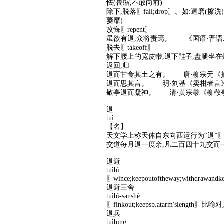
怯(畏缩,不敢向前)
除下,脱落〖fall;drop〗。如:退磨(
萎靡)
改悔〖repent〗
虽欲有退,众将责焉。——《国语·晋语
脱去〖takeoff〗
解下腰上的宽皮带,退下鞋子,盘腿坐
返回,归
退而甘食其土之有。——唐·柳宗元《
退而思其言。——明·刘基《卖柑者言
敬亭退而凝神。——清·黄宗羲《柳敬
退
tuì
【名】
天文学上称天体自东向西运行为“退”〖regr
交道每月退一度余,凡二百四十九交而
退避
tuìbì
〖wince;keepoutoftheway;withdra
退避三舍
tuìbì-sānshè
〖finkout;keepsb.atarm'slengt
退兵
tuìbīng