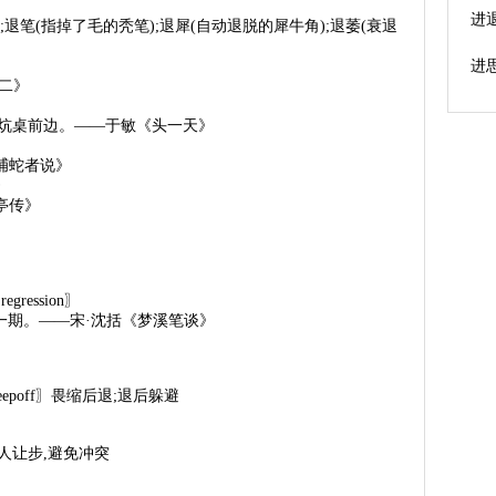
进
擦洗);退笔(指掉了毛的秃笔);退犀(自动退脱的犀牛角);退萎(衰退
进
二》
在炕桌前边。——于敏《头一天》
捕蛇者说》
》
亭传》
ession〗
一期。——宋·沈括《梦溪笔谈》
wandkeepoff〗畏缩后退;退后躲避
h〗比喻对人让步,避免冲突