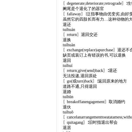
〖degenerate;deteriorate;re
阑尾是个退化了的器官
〖fallaway〗∶泛指事物由优变劣,由好
虽然它的四肢长而有力…这种动物的
退还
tuìhuán
〖return〗退回交还
退换
tuìhuàn
〖exchange(replace)apurchas
缺页或装订上有错误的书,可以退换
退回
tuìhuí
〖return;give(send)back〗∶退还
无法投递,退回原处
〖go(或turn)back〗∶返回原来的地方
道路不通,只得退回
退婚
tuìhūn
〖breakoffanengagement〗取消婚约
退伙
tuìhuǒ
〖cancelanarrangementtoeatatamess
〖quitagang〗∶旧时指退出帮会
退居