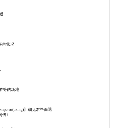
撤退
更坏的状况
地
出、比赛等的场地
thanemperor(aking)〗朝见君毕而退
同传》