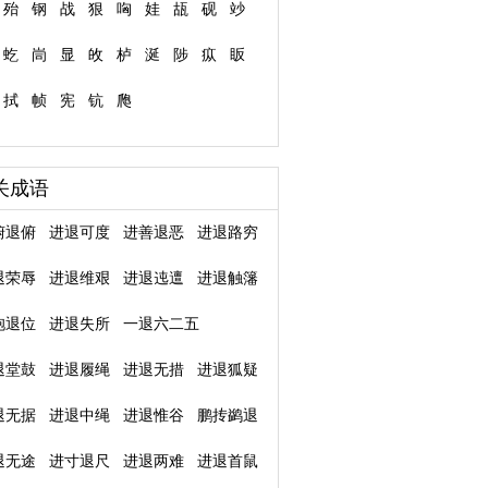
殆
钢
战
狠
哅
娃
瓳
砚
竗
虼
峝
显
敀
栌
涎
陟
疭
眅
拭
帧
宪
钪
爮
关成语
俯退俯
进退可度
进善退恶
进退路穷
退荣辱
进退维艰
进退迍邅
进退触籓
袍退位
进退失所
一退六二五
退堂鼓
进退履绳
进退无措
进退狐疑
退无据
进退中绳
进退惟谷
鹏抟鹢退
退无途
进寸退尺
进退两难
进退首鼠