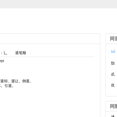
同
tuì
：辶
退笔顺
pi
頽
忒
。退却。退让。倒退。
侻
休。引退。
同
迻