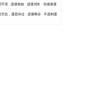
退可否
进退裕如
进退消长
功成身退
思尽忠，退思补过
进退唯谷
不进则退