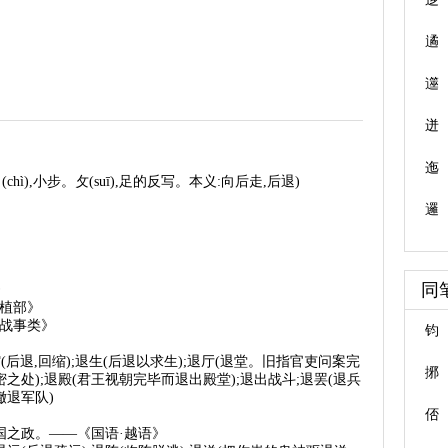
遹
遾
迸
迤
hì),小步。攵(suī),足的反写。本义:向后走,后退)
邏
同
》
种植部》
·战事类》
钧
(后退,回缩);退生(后退以求生);退厅(退堂。旧指官吏问案完
捓
密之处);退殿(君王视朝完毕而退出殿堂);退出战斗;退罢(退兵
撤退军队)
俖
国之政。——《国语·越语》