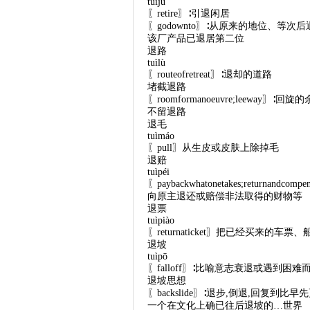
tuìjū
〖retire〗∶引退闲居
〖godownto〗∶从原来的地位、等
该厂产品已退居第二位
退路
tuìlù
〖routeofretreat〗∶退却的道路
堵截退路
〖roomformanoeuvre;leeway〗∶回旋
不留退路
退毛
tuìmáo
〖pull〗从生皮或皮肤上除掉毛
退赔
tuìpéi
〖paybackwhatonetakes;returnandcompens
向原主退还或赔偿非法取得的财物等
退票
tuìpiào
〖returnaticket〗把已经买来
退坡
tuìpō
〖falloff〗∶比喻意志衰退或遇到困难
退坡思想
〖backslide〗∶退步,倒退,回复到比
一个在文化上确已往后退坡的…世界