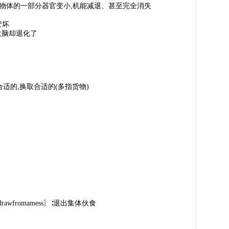
trograde〗∶生物体的一部分器官变小,机能减退、甚至完全消失
变坏
大脑却退化了
e〗退还不合适的,换取合适的(多指货物)
;withdrawfromamess〗∶退出集体伙食