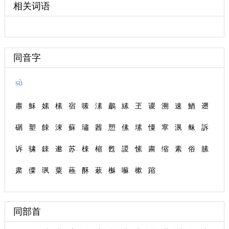
相关词语
同音字
sù
肅
穌
嫊
榡
宿
嗉
溸
鷫
縤
玊
谡
溯
速
鯂
遡
碿
塑
餗
涑
蘇
璛
莤
愬
傃
塐
憟
窣
洬
稣
訴
诉
骕
鋉
遬
苏
梀
樎
甦
謖
愫
粛
缩
素
俗
膆
肃
僳
珟
粟
蘓
酥
蔌
櫯
囌
樕
蹜
同部首