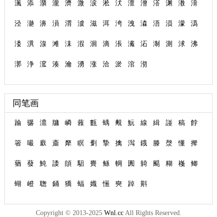
渢
添
濻
瀧
濟
溦
涙
淞
汱
澶
潧
溚
渊
漖
湇
泾
濪
濞
溳
渭
澞
滋
洱
洿
洩
潹
浯
涢
濛
潙
涹
潩
湶
滩
洡
溊
洄
滴
涱
瀻
沰
淛
測
浗
沸
漷
浄
溛
湊
瀹
湧
涨
洽
淤
涫
沏
同笔画
踚
骣
濎
牗
嶙
蕥
甊
蝺
覥
魭
線
緝
諩
稿
餑
箵
嘬
廞
齑
犛
瞑
劐
摯
擒
澙
鋨
滕
漀
懂
撵
蕕
蕟
魨
諉
頧
駔
賚
鲧
輖
圚
躸
颳
糊
嶘
鲫
蝴
嶝
聦
銿
獢
蝠
嬂
憽
奭
踔
斢
Copyright © 2013-2025
Wnl.cc
All Rights Reserved.