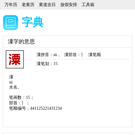
万年历
老黄历
黄道吉日
放假安排
工具箱
字典
潥字的意思
潥拼音
：
sù
，
潥部首
：氵
潥笔顺
潥笔划：
15
潥
sù
水名。
笔画数：15；
部首：氵；
笔顺编号：441125221431234