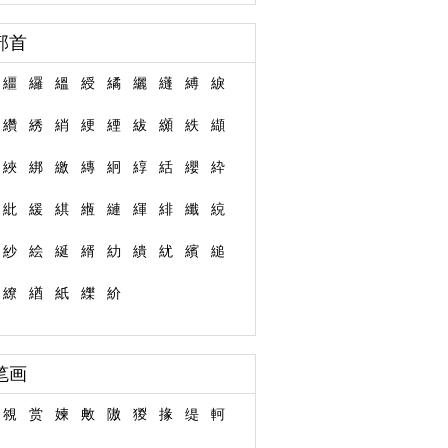
部首
繮
纙
縕
綬
繘
纚
纄
縛
綟
纘
綉
綃
綆
緸
紱
纐
紩
纈
綊
綁
繳
縳
絅
綧
絬
纓
紣
紕
緩
綨
緪
縺
緷
緋
纖
綂
紗
絵
綖
縃
糼
繢
紌
繽
縋
繚
緧
紙
纅
紒
笔画
覙
赏
媡
敟
隞
猣
掾
缇
軻