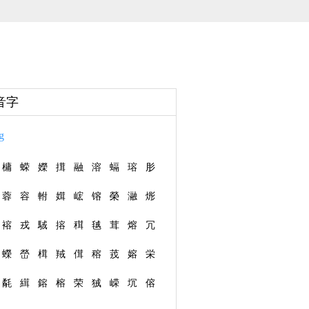
音字
g
槦
蝾
嬫
搑
融
溶
螎
瑢
肜
蓉
容
軵
媶
峵
镕
榮
瀜
烿
褣
戎
駥
搈
穁
毧
茸
熔
冗
蠑
嵤
榵
羢
傇
穃
茙
嫆
栄
氄
縙
鎔
榕
荣
狨
嵘
坈
傛