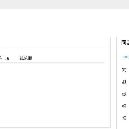
同
rón
首
：糹
絨笔顺
宂
曧
绒
嶸
爃