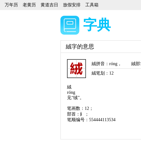
万年历
老黄历
黄道吉日
放假安排
工具箱
字典
絨字的意思
絨拼音
：
róng
，
絨部
絨笔划：
12
絨
róng
见“绒”。
笔画数：12；
部首：糹；
笔顺编号：554444113534