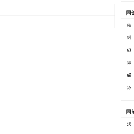
同
絪
紏
絙
紶
繯
紷
同
湸