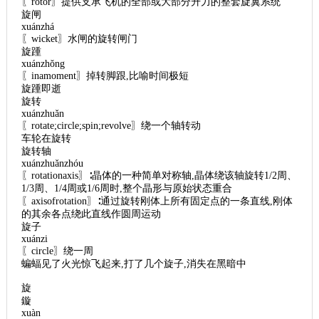
〖rotor〗提供支承飞机的全部或大部分升力的整套旋翼系统
旋闸
xuánzhá
〖wicket〗水闸的旋转闸门
旋踵
xuánzhǒng
〖inamoment〗掉转脚跟,比喻时间极短
旋踵即逝
旋转
xuánzhuǎn
〖rotate;circle;spin;revolve〗绕一个轴转动
车轮在旋转
旋转轴
xuánzhuǎnzhóu
〖rotationaxis〗∶晶体的一种简单对称轴,晶体绕该轴旋转1/2周、
1/3周、1/4周或1/6周时,整个晶形与原始状态重合
〖axisofrotation〗∶通过旋转刚体上所有固定点的一条直线,刚体
的其余各点绕此直线作圆周运动
旋子
xuánzi
〖circle〗绕一周
蝙蝠见了火光惊飞起来,打了几个旋子,消失在黑暗中
旋
鏇
xuàn