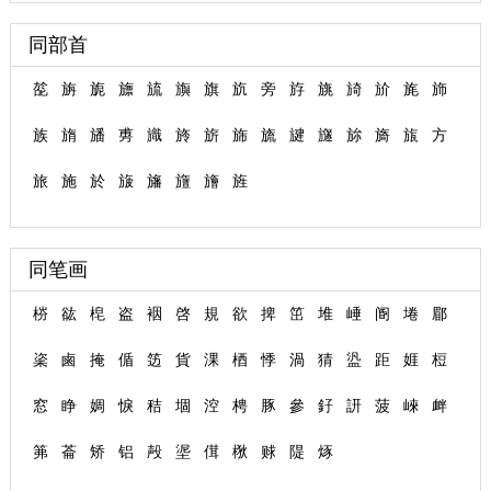
同部首
旕
旃
旎
旚
旈
旟
旗
斻
旁
斿
旐
旑
斺
旄
斾
族
旓
旙
旉
旘
旍
旂
旆
旒
旔
旞
旀
旖
旊
方
旅
施
於
旇
旛
旜
旝
旌
同笔画
梤
谹
梍
盗
裀
啓
規
欲
捭
笜
堆
崜
阍
埢
郿
秶
鹵
掩
偱
笾
貨
淉
梄
悸
渦
猜
盕
距
娾
梪
窓
睁
婤
悷
秸
堌
涳
梬
豚
參
釨
訮
菠
崍
衅
笰
菕
矫
铝
殸
埿
傇
梑
赇
隄
烼