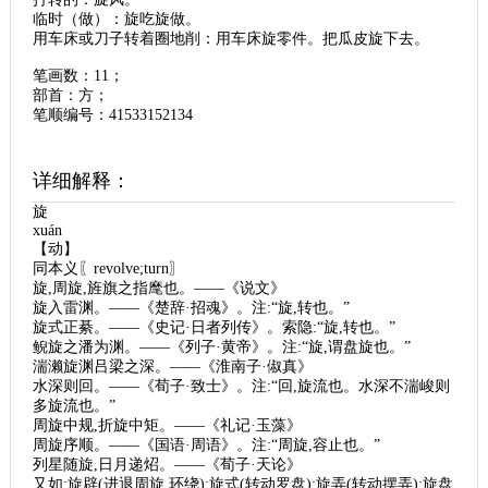
临时（做）：旋吃旋做。
用车床或刀子转着圈地削：用车床旋零件。把瓜皮旋下去。
笔画数：11；
部首：方；
笔顺编号：41533152134
详细解释：
旋
xuán
【动】
同本义〖revolve;turn〗
旋,周旋,旌旗之指麾也。——《说文》
旋入雷渊。——《楚辞·招魂》。注:“旋,转也。”
旋式正綦。——《史记·日者列传》。索隐:“旋,转也。”
鲵旋之潘为渊。——《列子·黄帝》。注:“旋,谓盘旋也。”
湍濑旋渊吕梁之深。——《淮南子·俶真》
水深则回。——《荀子·致士》。注:“回,旋流也。水深不湍峻则
多旋流也。”
周旋中规,折旋中矩。——《礼记·玉藻》
周旋序顺。——《国语·周语》。注:“周旋,容止也。”
列星随旋,日月递炤。——《荀子·天论》
又如:旋辟(进退周旋,环绕);旋式(转动罗盘);旋弄(转动摆弄);旋盘