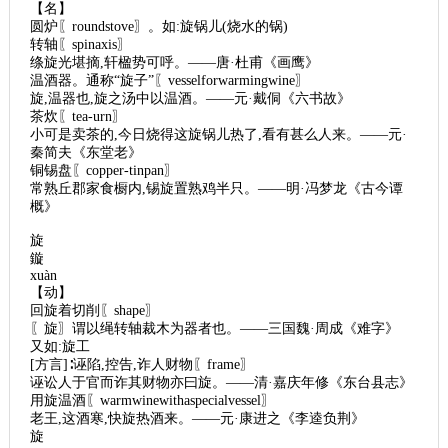
【名】
圆炉〖roundstove〗。如:旋锅儿(烧水的锅)
转轴〖spinaxis〗
绦旋光堪摘,轩楹势可呼。——唐·杜甫《画鹰》
温酒器。通称“旋子”〖vesselforwarmingwine〗
旋,温器也,旋之汤中以温酒。——元·戴侗《六书故》
茶炊〖tea-urn〗
小可是卖茶的,今日烧得这旋锅儿热了,看有甚么人来。——元·
秦简夫《东堂老》
铜锡盘〖copper-tinpan〗
常熟丘郡家食橱内,锡旋置熟鸡半只。——明·冯梦龙《古今谭
概》
旋
鏇
xuàn
【动】
回旋着切削〖shape〗
〖旋〗谓以绳转轴裁木为器者也。——三国魏·周成《难字》
又如:旋工
[方言]∶诬陷,控告,诈人财物〖frame〗
诬讼人于官而诈其财物亦曰旋。——清·嘉庆年修《东台县志》
用旋温酒〖warmwinewithaspecialvessel〗
老王,这酒寒,快旋热酒来。——元·康进之《李逵负荆》
旋