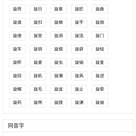
旋而
旋日
旋塞
旋匠
旋曲
旋遶
旋扫
旋梯
旋手
旋斾
旋便
旋室
旋涡
旋流
旋门
旋车
旋胡
旋观
旋辟
旋钮
旋即
旋麦
旋虫
旋锅
旋复
旋回
旋机
旋溷
旋风
旋进
旋螺
旋毛
旋波
旋止
旋晕
旋药
旋闸
旋踵
旋渊
旋做
同音字