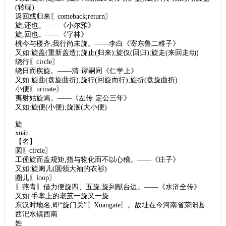
(转碟)
返回或归来〖comeback;return〗
旋,还也。——《小尔雅》
旋,回也。——《字林》
桃今与楼齐,我行尚未旋。——李白《寄东鲁二稚子》
又如:旋盖(重新盖造);旋止(归来);旋仅(回归);旋走(来回走动)
绕行〖circle〗
绕日而疾旋。——清·谭嗣同《仁学上》
又如:旋曲(盘旋曲折);旋行(回旋而行);旋折(盘旋曲折)
小便〖urinate〗
夷射姑旋焉。——《左传·定公三年》
又如:旋便(小便);旋溷(大小便)
旋
xuán
【名】
圆〖circle〗
工倕旋而盖规矩,指与物化而不以心稽。——《庄子》
又如:旋阑儿(圆领大袖的衣衫)
圈儿〖loop〗
〖燕青〗借力便旋四、五旋,旋到献台边。——《水浒全传》
又如:手掌上的老茧一旋又一旋
东汉时地名,即“旋门关”〖Xuangate〗。故址在今河南省荥阳县
西汜水镇西南
姓