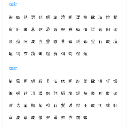
xuán
絢
縼
懸
選
鞙
繏
諠
渲
晅
谖
揎
颴
璇
愃
梋
痃
轩
矎
悬
昡
蔙
嫙
癣
禤
衒
儇
諼
选
昍
碹
咺
媗
眩
漩
县
藼
暶
萱
蕿
煖
鋗
箮
蓒
鏇
塇
蝖
绚
玄
蘐
眴
睻
癬
弲
蜁
楦
煊
xuàn
蝖
藼
烜
鋗
縼
县
泫
痃
晅
蜁
箮
颴
渲
轩
懁
绚
楥
鉉
琄
諼
絢
翧
駽
塇
煖
炫
暶
鰚
嫙
碹
璿
选
諠
鞙
煊
楦
蓒
贙
谖
揎
昍
鏇
衒
铉
軒
宣
漩
蕿
璇
愋
癣
選
癬
券
矎
蠉