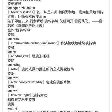
旋乾转坤
xuánqián-zhuǎnkūn
〖beearth-shaking〗乾、坤是八卦中的天和地。意为把天地倒转
过来。比喻根本改变局面
陛下即位以来,躬亲听断,旋乾转坤,关机阖开,雷厉风飞。——唐·
韩愈《潮州刺史谢上表》
也作“旋转乾坤”
旋绕
xuánrào
〖circumvolute;curlup;windaround〗作涡旋状地缠绕或转动
旋梯
xuántī
〖windingstair〗螺旋形楼梯
旋筒
xuántǒng
〖rotor〗旋筒式风力推进船的立式翼轮旋筒
旋涡
xuánwō
〖whirlpool;vortex;eddy〗急速自旋的水流
旋舞
xuánwǔ
〖flywhirlingly〗旋转舞动
彩蝶在花丛中旋舞
旋翼
xuányì