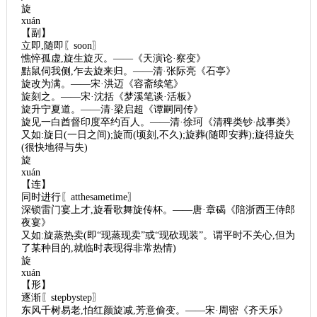
旋
xuán
【副】
立即,随即〖soon〗
憔悴孤虚,旋生旋灭。——《天演论·察变》
黠鼠伺我侧,乍去旋来归。——清·张际亮《石亭》
旋改为满。——宋·洪迈《容斋续笔》
旋刻之。——宋·沈括《梦溪笔谈·活板》
旋升宁夏道。——清·梁启超《谭嗣同传》
旋见一白酋督印度卒约百人。——清·徐珂《清稗类钞·战事类》
又如:旋日(一日之间);旋而(顷刻,不久);旋葬(随即安葬);旋得旋失
(很快地得与失)
旋
xuán
【连】
同时进行〖atthesametime〗
深锁雷门宴上才,旋看歌舞旋传杯。——唐·章碣《陪浙西王侍郎
夜宴》
又如:旋蒸热卖(即“现蒸现卖”或“现砍现装”。谓平时不关心,但为
了某种目的,就临时表现得非常热情)
旋
xuán
【形】
逐渐〖stepbystep〗
东风千树易老,怕红颜旋减,芳意偷变。——宋·周密《齐天乐》