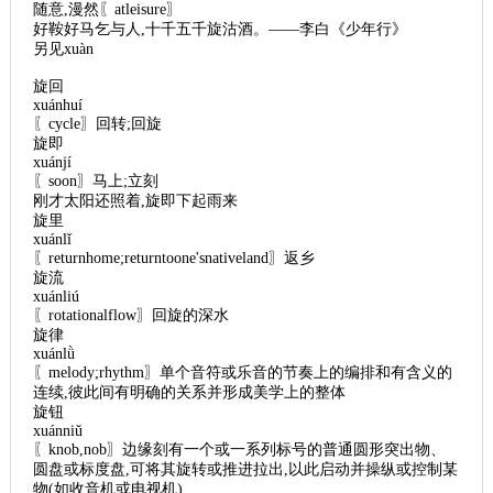
随意,漫然〖atleisure〗
好鞍好马乞与人,十千五千旋沽酒。——李白《少年行》
另见xuàn
旋回
xuánhuí
〖cycle〗回转;回旋
旋即
xuánjí
〖soon〗马上;立刻
刚才太阳还照着,旋即下起雨来
旋里
xuánlǐ
〖returnhome;returntoone'snativeland〗返乡
旋流
xuánliú
〖rotationalflow〗回旋的深水
旋律
xuánlǜ
〖melody;rhythm〗单个音符或乐音的节奏上的编排和有含义的
连续,彼此间有明确的关系并形成美学上的整体
旋钮
xuánniǔ
〖knob,nob〗边缘刻有一个或一系列标号的普通圆形突出物、
圆盘或标度盘,可将其旋转或推进拉出,以此启动并操纵或控制某
物(如收音机或电视机)