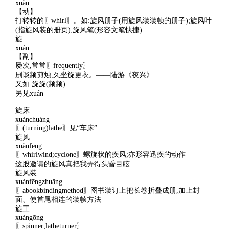
xuàn
【动】
打转转的〖whirl〗。如:旋风册子(用旋风装装帧的册子);旋风叶
(指旋风装的册页);旋风笔(形容文笔快捷)
旋
xuàn
【副】
屡次,常常〖frequently〗
剧谈频剪烛,久坐旋更衣。——陆游《夜兴》
又如:旋旋(频频)
另见xuán
旋床
xuànchuáng
〖(turning)lathe〗见“车床”
旋风
xuànfēng
〖whirlwind;cyclone〗螺旋状的疾风;亦形容迅疾的动作
这股邀请的旋风真把我弄得头昏目眩
旋风装
xuànfēngzhuāng
〖abookbindingmethod〗图书装订上把长卷折叠成册,加上封
面、使首尾相连的装帧方法
旋工
xuàngōng
〖spinner;latheturner〗