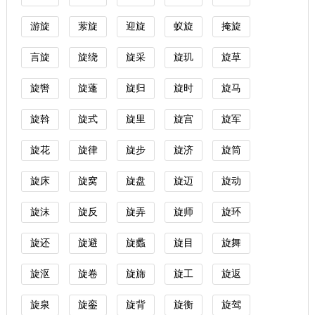
游旋
萦旋
迎旋
蚁旋
掩旋
言旋
旋绕
旋采
旋玑
旋草
旋辔
旋蓬
旋归
旋时
旋马
旋斡
旋式
旋里
旋宫
旋军
旋花
旋律
旋步
旋济
旋筒
旋床
旋窝
旋盘
旋迈
旋动
旋沫
旋反
旋弄
旋师
旋环
旋还
旋避
旋蠡
旋目
旋舞
旋沤
旋卷
旋旆
旋工
旋返
旋泉
旋銮
旋背
旋衡
旋驾