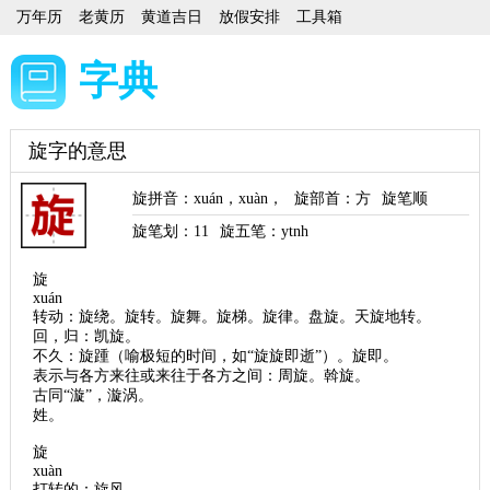
万年历
老黄历
黄道吉日
放假安排
工具箱
字典
旋字的意思
旋拼音
：
xuán
，
xuàn
，
旋部首
：方
旋笔顺
旋笔划：
11
旋五笔：ytnh
旋
xuán
转动：旋绕。旋转。旋舞。旋梯。旋律。盘旋。天旋地转。
回，归：凯旋。
不久：旋踵（喻极短的时间，如“旋旋即逝”）。旋即。
表示与各方来往或来往于各方之间：周旋。斡旋。
古同“漩”，漩涡。
姓。
旋
xuàn
打转的：旋风。