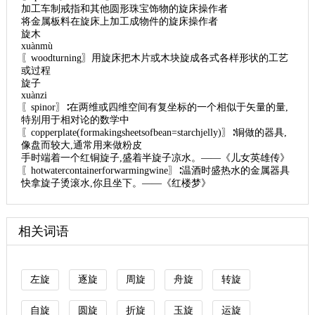
加工车制戒指和其他圆形珠宝饰物的旋床操作者
将金属板料在旋床上加工成物件的旋床操作者
旋木
xuànmù
〖woodturning〗用旋床把木片或木块旋成各式各样形状的工艺
或过程
旋子
xuànzi
〖spinor〗∶在两维或四维空间有复坐标的一个相似于矢量的量,
特别用于相对论的数学中
〖copperplate(formakingsheetsofbean=starchjelly)〗∶铜做的器具,
像盘而较大,通常用来做粉皮
手时端着一个红铜旋子,盛着半旋子凉水。——《儿女英雄传》
〖hotwatercontainerforwarmingwine〗∶温酒时盛热水的金属器具
快拿旋子烫滚水,你且坐下。——《红楼梦》
相关词语
左旋
逐旋
周旋
舟旋
转旋
自旋
圆旋
折旋
玉旋
运旋