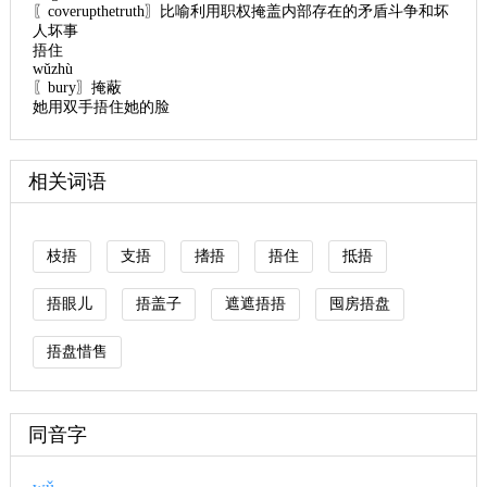
〖coverupthetruth〗比喻利用职权掩盖内部存在的矛盾斗争和坏
人坏事
捂住
wǔzhù
〖bury〗掩蔽
她用双手捂住她的脸
相关词语
枝捂
支捂
搘捂
捂住
抵捂
捂眼儿
捂盖子
遮遮捂捂
囤房捂盘
捂盘惜售
同音字