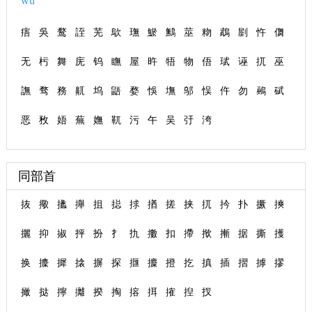
wǔ
痦
吳
鹜
誈
芜
歍
璑
鯲
鷡
莁
粅
鵡
剭
忤
儛
无
杇
舞
庑
钨
瞴
屋
旿
牾
物
俉
珷
诬
扤
巫
譕
骛
務
鼿
坞
鼯
婺
悞
墲
邬
悮
仵
勿
鵐
碔
恶
敄
娪
蕪
嫵
靰
污
午
吴
弙
洿
同部首
抜
擏
攭
攑
抯
搃
捄
揂
搓
挟
扤
扲
扑
撅
摤
攦
抑
掓
抨
扮
扌
扏
擻
扣
摕
揿
摲
据
撕
擭
换
攈
摨
搇
摒
探
擓
攗
撜
扢
搷
插
摺
摢
摎
撖
挞
擰
攡
揆
掏
搈
挕
搉
揑
扠