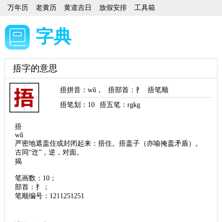
万年历
老黄历
黄道吉日
放假安排
工具箱
字典
捂字的意思
捂拼音
：
wǔ
，
捂部首
：扌
捂笔顺
捂笔划：
10
捂五笔：rgkg
捂
wǔ
严密地遮盖住或封闭起来：捂住。捂盖子（亦喻掩盖矛盾）。
古同“迕”，逆，对面。
揭
笔画数：10；
部首：扌；
笔顺编号：1211251251