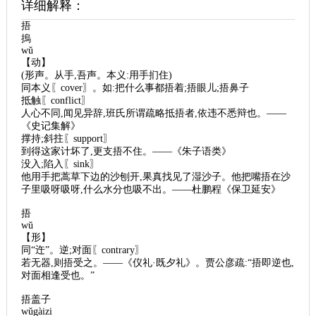
详细解释：
捂
摀
wǔ
【动】
(形声。从手,吾声。本义:用手扪住)
同本义〖cover〗。如:把什么事都捂着;捂眼儿;捂鼻子
抵触〖conflict〗
人心不同,闻见异辞,班氏所谓疏略抵捂者,依违不悉辩也。——
《史记集解》
撑持;斜拄〖support〗
到得这家计坏了,更支捂不住。——《朱子语类》
没入;陷入〖sink〗
他用手把蒿草下边的沙刨开,果真找见了湿沙子。他把嘴捂在沙
子里吸呀吸呀,什么水分也吸不出。——杜鹏程《保卫延安》
捂
wǔ
【形】
同“迕”。逆;对面〖contrary〗
若无器,则捂受之。——《仪礼·既夕礼》。贾公彦疏:“捂即逆也,
对面相逢受也。”
捂盖子
wǔgàizi