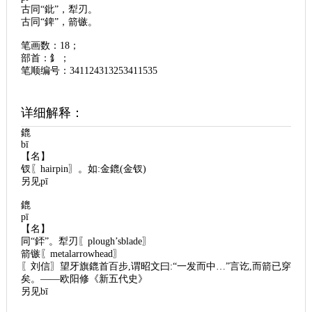
古同“鈚”，犁刃。
古同“錍”，箭镞。
笔画数：18；
部首：釒；
笔顺编号：341124313253411535
详细解释：
鎞
bī
【名】
钗〖hairpin〗。如:金鎞(金钗)
另见pī
鎞
pī
【名】
同“銔”。犁刃〖plough’sblade〗
箭镞〖metalarrowhead〗
〖刘信〗望牙旗鎞首百步,谓昭文曰:“一发而中…”言讫,而箭已穿
矣。——欧阳修《新五代史》
另见bī