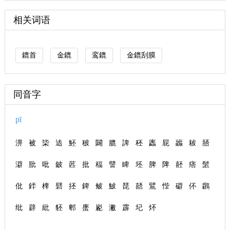
相关词语
鎞首
金鎞
鸾鎞
金鎞刮膜
同音字
pī
淠
被
枈
迲
魾
秛
闢
膍
諀
秠
蠯
屁
疈
耚
脴
澼
肶
吡
鈹
苉
批
稫
譬
睥
坯
脾
陴
噽
痞
髬
仳
銔
椑
礕
抷
錍
鲏
鮍
琵
嚭
鷿
悂
礔
伓
鸊
纰
辟
紕
豾
郫
螷
嶏
潎
霹
圮
炋