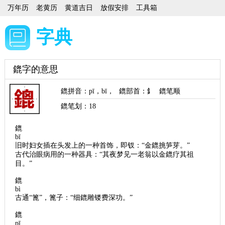
万年历
老黄历
黄道吉日
放假安排
工具箱
字典
鎞字的意思
鎞拼音
：
pī
，
bī
，
鎞部首
：釒
鎞笔顺
鎞笔划：
18
鎞
bī
旧时妇女插在头发上的一种首饰，即钗：“金鎞挑笋芽。”
古代治眼病用的一种器具：“其夜梦见一老翁以金鎞疗其祖
目。”
鎞
bì
古通“篦”，篦子：“细鎞雕镂费深功。”
鎞
pī