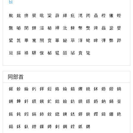
bī
舭
妣
痹
襞
吡
粊
薜
縪
疪
滗
闭
贔
梐
獙
蜌
鄨
咇
閉
饆
湢
秘
襅
沘
貏
幣
獘
豍
赑
毖
嬖
繴
箆
畢
篦
閇
贲
罼
鉍
荜
潷
蛯
睥
彃
弊
跸
夶
腷
襣
驆
愎
柲
鼊
皕
珌
賁
毞
同部首
鏙
鉁
錀
釫
鍕
鋀
鉻
鍮
錨
鑗
鐃
鉥
鍲
鍇
鋿
銂
﨨
釺
鏆
鑌
釯
鈯
鐱
鈁
鐀
鐛
銽
鈉
銿
釡
鋹
鈍
鈏
鎘
鈰
鉸
鍃
鏯
錰
鎅
鉠
鑙
鑄
銏
銫
鎉
鉌
釞
鏳
鏁
鐏
釗
鋼
鏜
釽
鏘