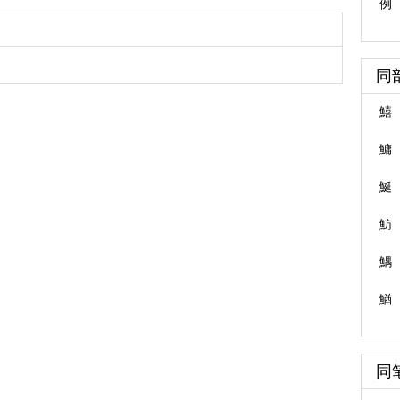
例
同
鱚
鱅
鯅
魴
鰅
鰌
同