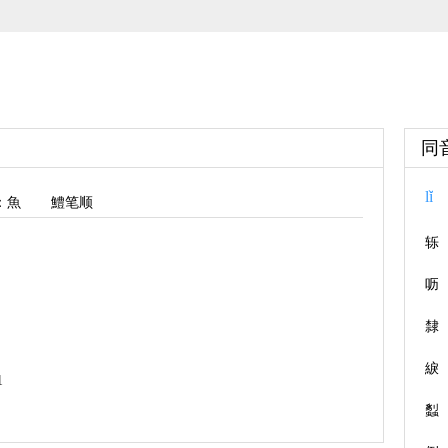
同
lǐ
：魚
鱧笔顺
轹
呖
隸
綟
1
蠫