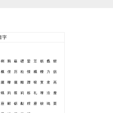
音字
梸
鷅
蘺
礰
錅
苙
粝
蠡
貍
櫔
俚
历
粒
慄
糲
轢
力
疬
纚
嚟
儷
離
躒
唳
叓
隶
鬲
蠇
峛
罹
峲
栎
礼
瓈
涖
釐
藶
郦
砺
劙
粴
靂
棙
鴗
栗