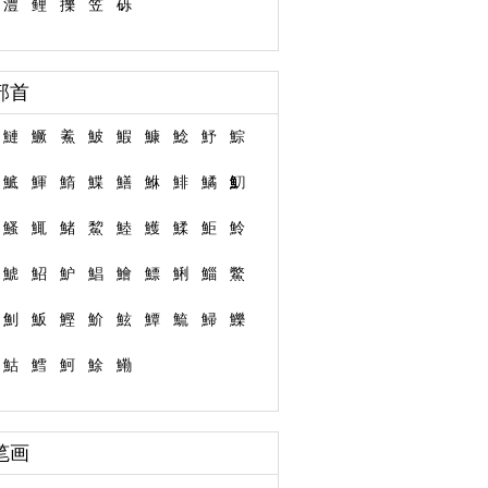
澧
鲤
擽
笠
砾
部首
鰱
鱖
鮺
鮍
鰕
鱇
鯰
魣
鯮
鯳
鯶
鰖
鰈
鱔
鮴
鯡
鱊
魛
鰠
鮿
鯺
鯬
鯥
鱯
鰇
鮔
魿
鯱
鮉
魲
鯧
鱠
鰾
鯏
鯔
鱉
魝
魬
鰹
魪
鮌
鱏
鯍
鯞
鱳
鮕
鱈
魺
鮽
鰳
笔画