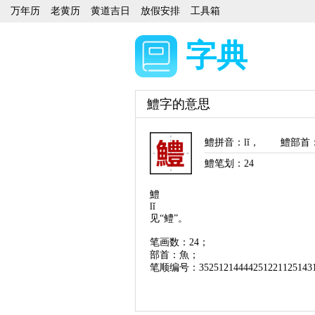
万年历
老黄历
黄道吉日
放假安排
工具箱
字典
鱧字的意思
鱧拼音
：
lǐ
，
鱧部首
鱧笔划：
24
鱧
lǐ
见“鳢”。
笔画数：24；
部首：魚；
笔顺编号：35251214444251221125143