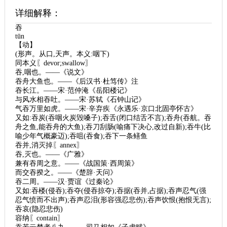
详细解释：
吞
tūn
【动】
(形声。从口,天声。本义:咽下)
同本义〖devor;swallow〗
吞,咽也。——《说文》
吞舟大鱼也。——《后汉书·杜笃传》注
吞长江。——宋·范仲淹《岳阳楼记》
与风水相吞吐。——宋·苏轼《石钟山记》
气吞万里如虎。——宋·辛弃疾《永遇乐·京口北固亭怀古》
又如:吞炭(吞咽火炭毁嗓子);吞舌(闭口结舌不言);吞舟(吞航。吞
舟之鱼,能吞舟的大鱼);吞刀刮肠(喻痛下决心,改过自新);吞牛(比
喻少年气概豪迈);吞咀(吞食);吞下一条鳝鱼
吞并,消灭掉〖annex〗
吞,灭也。——《广雅》
兼有吞周之意。——《战国策·西周策》
而交吞揆之。——《楚辞·天问》
吞二周。——汉·贾谊《过秦论》
又如:吞楼(侵吞);吞夺(侵吞掠夺);吞据(吞并,占据);吞声忍气(强
忍气愤而不出声);吞声忍泪(形容强忍悲伤);吞声饮恨(抱恨无言);
吞哀(隐忍悲伤)
容纳〖contain〗