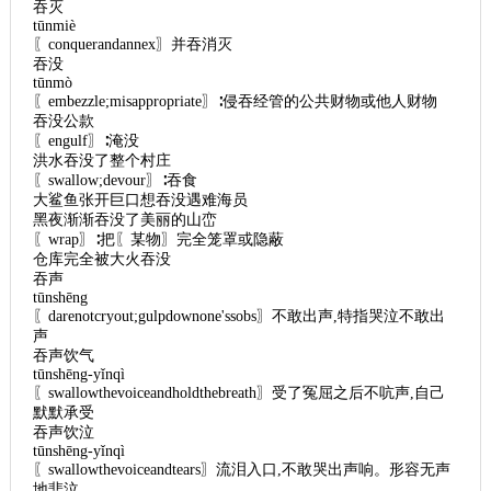
吞灭
tūnmiè
〖conquerandannex〗并吞消灭
吞没
tūnmò
〖embezzle;misappropriate〗∶侵吞经管的公共财物或他人财物
吞没公款
〖engulf〗∶淹没
洪水吞没了整个村庄
〖swallow;devour〗∶吞食
大鲨鱼张开巨口想吞没遇难海员
黑夜渐渐吞没了美丽的山峦
〖wrap〗∶把〖某物〗完全笼罩或隐蔽
仓库完全被大火吞没
吞声
tūnshēng
〖darenotcryout;gulpdownone'ssobs〗不敢出声,特指哭泣不敢出
声
吞声饮气
tūnshēng-yǐnqì
〖swallowthevoiceandholdthebreath〗受了冤屈之后不吭声,自己
默默承受
吞声饮泣
tūnshēng-yǐnqì
〖swallowthevoiceandtears〗流泪入口,不敢哭出声响。形容无声
地悲泣