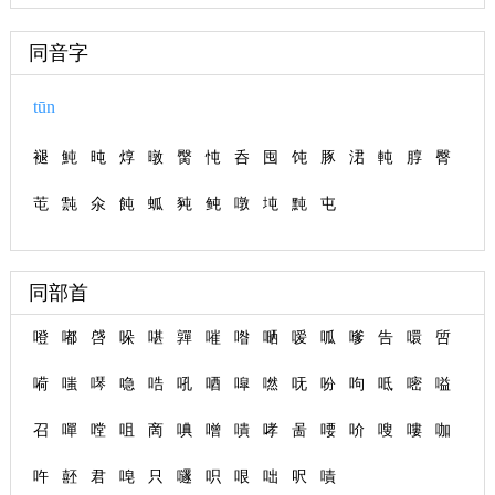
同音字
tūn
褪
魨
旽
焞
暾
臋
忳
呑
囤
饨
豚
涒
軘
朜
臀
芚
霕
氽
飩
蛌
豘
鲀
噋
坉
黗
屯
同部首
噔
嘟
啔
哚
啿
嚲
嗺
喒
嗮
嗳
呱
嗲
告
噮
啠
嗬
嗤
噖
喼
哠
吼
唒
噑
嘫
呒
吩
呴
呧
嘧
嗌
召
嘽
嘡
咀
啇
唺
噌
嘳
哮
啚
喓
吤
嗖
嘍
咖
吘
噽
君
唣
只
嚺
呮
哏
咄
呎
嘖