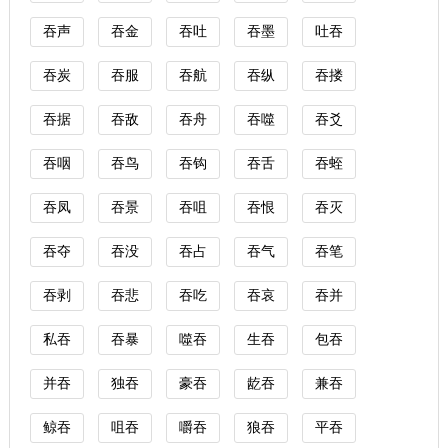
吞声
吞金
吞吐
吞墨
吐吞
吞炭
吞服
吞航
吞纵
吞搂
吞据
吞敌
吞舟
吞噬
吞爻
吞咽
吞鸟
吞钩
吞舌
吞蛭
吞凤
吞景
吞咀
吞恨
吞灭
吞夺
吞没
吞占
吞气
吞笔
吞剥
吞悲
吞吃
吞哀
吞并
私吞
吞暴
噬吞
生吞
包吞
并吞
独吞
豪吞
龁吞
兼吞
鲸吞
咀吞
嚼吞
狼吞
平吞