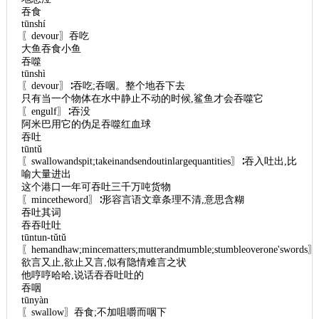
吞食
tūnshí
〖devour〗吞吃
大鱼吞食小鱼
吞噬
tūnshì
〖devour〗∶吞吃;吞咽。整个地吞下去
只有当一个物体在水中静止不动的时候,鲨鱼才会吞噬它
〖engulf〗∶吞没
阿米巴用它的伪足吞噬红血球
吞吐
tūntǔ
〖swallowandspit;takeinandsendoutinlargequantities〗∶吞入吐出,比
喻大量进出
这个港口一年可吞吐三千万吨货物
〖mincetheword〗∶形容言语文章条理不清,意思含糊
吞吐其词
吞吞吐吐
tūntun-tǔtǔ
〖hemandhaw;mincematters;mutterandmumble;stumbleoverone'swords〗
欲言又止,欲止又言,似有隐情难言之状
他哼哼哈哈,说话吞吞吐吐的
吞咽
tūnyàn
〖swallow〗吞食;不加咀嚼而咽下