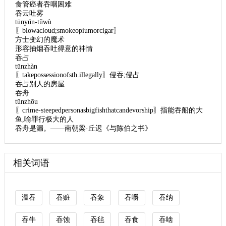
食管癌者吞咽困难
吞云吐雾
tūnyún-tǔwù
〖blowacloud;smokeopiumorcigar〗
方士变幻的魔术
形容抽烟吞吐得意的神情
吞占
tūnzhàn
〖takepossessionofsth.illegally〗侵吞;侵占
吞占别人的房屋
吞舟
tūnzhōu
〖crime-steepedpersonasbigfishthatcandevorship〗指能吞船的大
鱼,喻罪行极大的人
吞舟是漏。——南朝梁·丘迟《与陈伯之书》
相关词语
温吞
吞赃
吞象
吞嚼
吞纳
吞牛
吞蚀
吞毡
吞食
吞啮