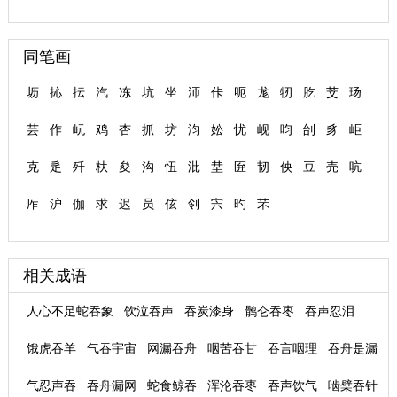
同笔画
坜
抋
抎
汽
冻
坑
坐
沞
佧
呃
尨
牣
肐
芠
玚
芸
作
岏
鸡
杏
抓
坊
汮
妐
忧
岘
呁
刣
豸
岠
克
辵
歼
杕
夋
沟
忸
沘
坓
匥
韧
佒
豆
売
吭
厏
沪
伽
求
迟
员
伭
刢
宍
旳
芣
相关成语
人心不足蛇吞象
饮泣吞声
吞炭漆身
鹘仑吞枣
吞声忍泪
饿虎吞羊
气吞宇宙
网漏吞舟
咽苦吞甘
吞言咽理
吞舟是漏
气忍声吞
吞舟漏网
蛇食鲸吞
浑沦吞枣
吞声饮气
啮檗吞针