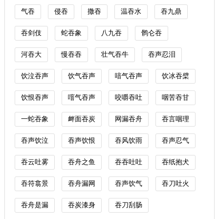
气吞
侵吞
撒吞
温吞水
吞九鼎
吞剑伎
蛇吞象
八九吞
鹘仑吞
河吞大
慢吞吞
壮气吞牛
吞声忍泪
饮泣吞声
饮气吞声
喑气吞声
饮冰吞檗
饮恨吞声
噾气吞声
咬嚼吞吐
咽苦吞甘
一蛇吞象
衅面吞炭
网漏吞舟
吞言咽理
吞声饮泣
吞声饮恨
吞风饮雨
吞声忍气
吞云吐雾
吞舟之鱼
吞吞吐吐
吞纸抱犬
吞符翕景
吞舟漏网
吞声饮气
吞刀吐火
吞舟是漏
吞炭漆身
吞刀刮肠