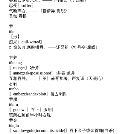
吞若云梦者八九。——司马相如《子虚赋》
忍受〖suffer〗
气断声吞。——《聊斋异·促织》
又如:吞恨
吞
tūn
【形】
痴呆〖dull-witted〗
灯窗苦吟,寒酸撒吞。——汤显祖《牡丹亭·腐叹》
吞并
tūnbìng
〖merger〗∶合并
〖annex;takepossissionof〗∶并吞;兼并
互相吞并。——〖英〗赫胥黎著、严复译《天演论》
吞剥
tūnbō
〖embezzleandexploit〗侵占剥削
吞服
tūnfú
〖godown〗吞下〖服用〗
该药在睡前半小时吞服
吞金
tūnjīn
〖swallowgold(tocommitsuicide)〗吞下金子或金首饰(自杀)