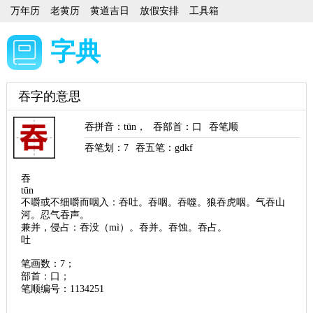
万年历
老黄历
黄道吉日
放假安排
工具箱
字典
吞字的意思
吞拼音
：
tūn
，
吞部首
：口
吞笔顺
吞笔划：
7
吞五笔：gdkf
吞
tūn
不嚼或不细嚼而咽入：吞吐。吞咽。吞噬。狼吞虎咽。气吞山
河。忍气吞声。
兼并，侵占：吞没（mì）。吞并。吞蚀。吞占。
吐
笔画数：7；
部首：口；
笔顺编号：1134251