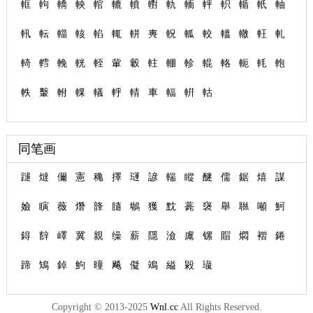
軭
軥
轎
軮
輨
轆
轒
轛
軌
輀
軯
軹
輴
軝
軸
軐
転
輜
輆
輡
輒
軿
軣
軦
軱
較
轀
轍
軖
軋
輢
轌
輓
輄
輊
軰
轂
軴
輣
軫
輥
輅
軛
軞
軳
軼
轚
軵
輠
轙
軤
輤
車
輻
輧
軲
同笔画
蹆
燵
儞
憲
穐
擇
璭
諺
輲
瞛
醚
儒
鋸
熺
謀
嬐
瞚
薇
熸
韸
膸
鴢
獲
黕
薧
襃
舉
聮
噸
魺
鍀
辥
嶧
冀
親
缲
薪
隱
澰
鬳
镙
賵
燜
褶
錈
蹄
鴙
鋽
鮈
曈
飚
儗
鴗
縊
毇
璏
Copyright © 2013-2025
Wnl.cc
All Rights Reserved.