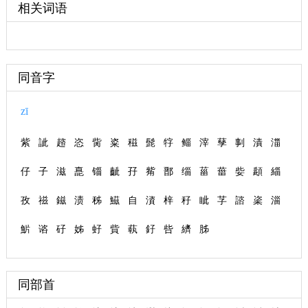
相关词语
同音字
zī
紫
訿
趦
恣
胔
粢
稵
髭
牸
鲻
滓
孶
剚
漬
湽
仔
子
滋
嗭
锱
齜
孖
觜
鄑
缁
菑
葘
姕
頿
緇
孜
禌
鎡
渍
秭
鰦
自
澬
梓
秄
眦
芓
諮
秶
淄
魸
谘
矷
姊
虸
貲
蓻
釨
呰
纃
胏
同部首