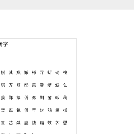
音字
帺
其
鯕
慽
櫀
亓
蚚
碕
褄
琪
齐
簱
邔
桼
麡
蠐
鰭
乞
萋
鄿
捿
啔
僛
剘
鬐
軝
藒
栔
磜
気
倛
竒
釮
鵸
栖
檱
豈
芑
鏚
慼
悽
鐑
蚑
荠
憇