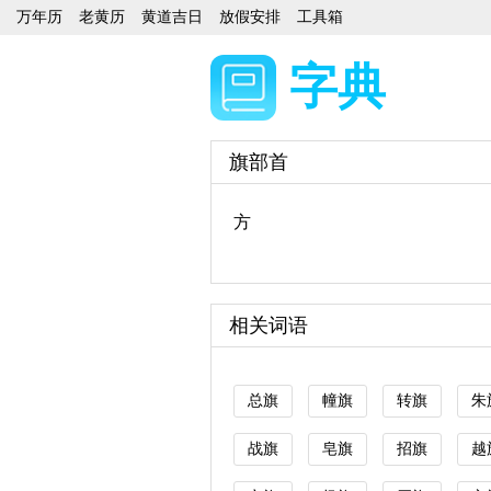
万年历
老黄历
黄道吉日
放假安排
工具箱
字典
旗部首
方
相关词语
总旗
幢旗
转旗
朱
战旗
皂旗
招旗
越