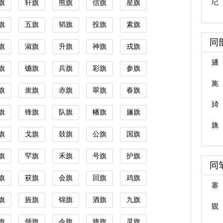
玘
旗
轩旗
熊旗
信旗
星旗
旗
五旗
韬旗
投旗
素旗
同
旗
淑旗
升旗
神旗
戎旗
旙
旗
镳旗
兵旗
彩旗
参旗
旄
旗
蚩旗
赤旗
翠旗
春旗
旑
旗
锋旗
队旗
幡旗
旛旗
旐
旗
戈旗
鼓旗
公旗
国旗
旗
罕旗
禾旗
号旗
护旗
同
旗
获旗
会旗
回旗
鸡旗
寨
旗
旌旗
锦旗
酒旗
九旗
覞
旗
领旗
令旗
旒旗
灵旗