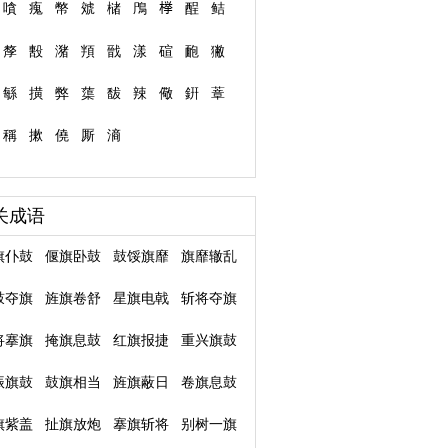
嗿
瘣
幣
虠
槠
鳲
﨔
酲
鲒
孷
毄
潴
頖
戩
漾
碹
靤
獙
緐
撗
弊
蕖
馛
辣
儆
銒
蔁
稱
摗
僥
厮
滳
关成语
旗仆鼓
偃旗卧鼓
鼓馁旗靡
旗靡辙乱
鼓夺旗
旌旗卷舒
星旗电戟
斩将夺旗
将搴旗
掩旗息鼓
红旗报捷
重兴旗鼓
振旗鼓
鼓旗相当
旌旗蔽日
卷旗息鼓
旗紫盖
扯旗放炮
搴旗斩将
别树一旗