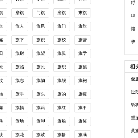
粰
旗
靡旗
门旗
磨旗
末旗
聛
伞
旗人
旗尾
旗门
旗旗
慺
旄
旗下
旗识
旗校
旗营
摮
田
旗尉
旗望
旗翼
旗学
相
帐
旗焰
旗民
旗织
旗旐
偃
杖
旗志
旗物
旗舰
旗袍
扯
旆
旗手
旗头
旗的
旗幢
斩
纛
旗幅
旗籍
旗红
旗甲
重
兵
旗地
旗脚
旗船
旗旌
黄
获
旗花
旗鼓
旗幡
旗满