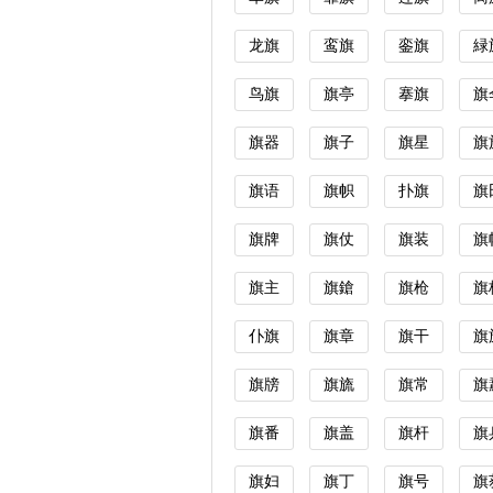
龙旗
鸾旗
銮旗
緑
鸟旗
旗亭
搴旗
旗
旗器
旗子
旗星
旗
旗语
旗帜
扑旗
旗
旗牌
旗仗
旗装
旗
旗主
旗鎗
旗枪
旗
仆旗
旗章
旗干
旗
旗牓
旗旒
旗常
旗
旗番
旗盖
旗杆
旗
旗妇
旗丁
旗号
旗