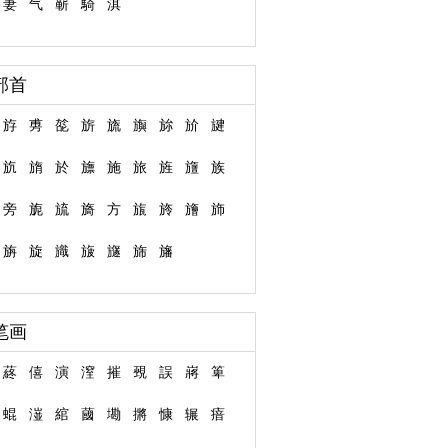
妻
气
蕲
騎
淇
部首
斿
旉
旕
旂
旒
旟
旀
斺
旔
斻
旓
於
旚
施
旅
旌
旜
族
旁
旎
旈
旖
方
旊
旍
旝
斾
旃
旋
旘
旇
旞
旆
旛
笔画
蔠
僖
演
潌
摧
覡
誤
嶈
箄
蜫
潂
綰
蔮
墈
摪
慷
辗
瘖