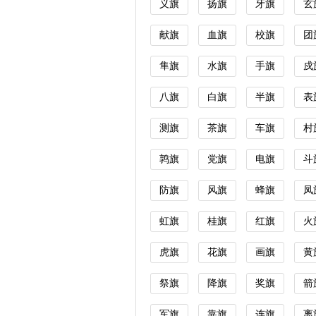
义旗
扬旗
牙旗
玄
献旗
血旗
校旗
团
隼旗
水旗
手旗
戍
八旗
白旗
半旗
表
测旗
茶旗
车旗
村
鹑旗
党旗
电旗
斗
防旗
风旗
蜂旗
凤
虹旗
桂旗
红旗
火
虎旗
花旗
画旗
黄
祭旗
降旗
奖旗
箭
军旗
靠旗
连旗
离