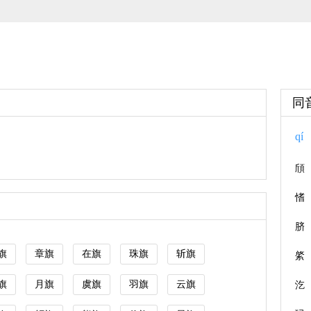
同
qí
頎
愭
脐
旗
章旗
在旗
珠旗
斩旗
綮
旗
月旗
虞旗
羽旗
云旗
汔