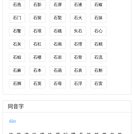
石燕
石影
石屏
石液
石鳆
石门
石留
石甃
石火
石抹
石鳖
石垠
石礁
矢石
石心
石灰
石杠
石南
石理
石精
石鲸
石楼
石岩
石骨
石流
石麻
石本
石函
石表
石斛
石脚
石英
石母
石浮
石雷
同音字
dàn