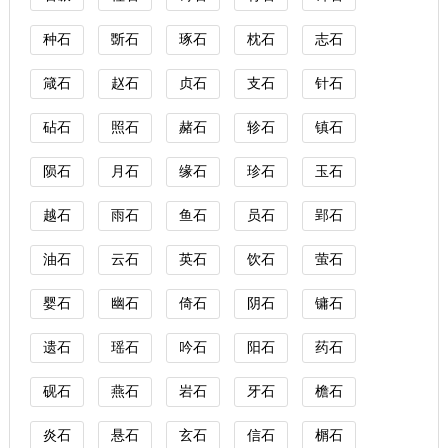
种石
斲石
琢石
枕石
志石
箴石
赵石
贞石
支石
针石
砧石
照石
赭石
轸石
镇石
陨石
月石
缘石
珍石
玉石
越石
雨石
鱼石
员石
郢石
油石
云石
英石
饮石
萤石
婴石
幽石
倚石
阴石
镛石
遗石
瑶石
吟石
阳石
药石
砚石
燕石
岩石
牙石
檐石
炎石
悬石
玄石
信石
榍石