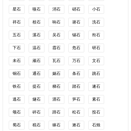
星石
嗅石
消石
硝石
小石
祥石
校石
响石
谢石
洗石
五石
溪石
吴石
锡石
衔石
下石
温石
霞石
危石
研石
未石
顽石
瓦石
万石
文石
铜石
通石
娲石
条石
跳石
铁石
提石
梯石
踏石
遂石
逃石
燧石
泗石
笋石
素石
颂石
碎石
蹄石
松石
投石
蜀石
税石
竦石
漱石
石烛