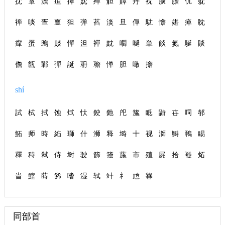
抌
箪
澹
疸
撢
妉
殫
觛
贉
丹
衴
腅
膽
伔
躭
褝
啖
疍
亶
狚
弹
萏
淡
旦
僤
馾
憺
媅
瘅
眈
癉
蛋
鴠
赕
憚
泹
襌
黕
嚪
唌
単
餤
氮
駳
賧
儋
甔
鄲
彈
誕
耼
聸
惮
胆
噉
擔
shí
試
栻
拭
蚀
烒
忕
鉂
釶
戺
箷
眡
鼭
卋
呞
邿
鮖
师
時
絁
瑡
什
浉
释
塒
十
视
溮
鰣
鳾
睗
釋
秲
弒
侍
埘
驶
籂
籡
葹
市
殖
屍
拾
褷
炻
旹
鰘
蒔
餙
嗜
湿
轼
竍
礻
兘
簭
同部首