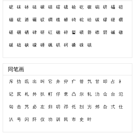
砨
砞
砅
磓
磙
礂
礌
礣
硷
矻
磔
磶
硑
礧
磑
磞
硡
碆
礹
砹
磵
磼
礤
碕
砣
硆
碳
磟
磀
礥
碪
硱
硒
硉
研
矼
硇
碎
硩
碨
礜
磜
礕
磩
礅
硟
础
硖
礞
硾
碸
硔
砢
磉
硃
磌
同笔画
斥
扐
氐
出
叫
它
弁
丱
疒
丗
氕
甘
叩
占
衤
记
尻
札
外
扒
帄
仔
朰
凸
尔
轧
氻
仚
台
氾
匃
击
艿
必
左
归
叨
邔
仛
刉
屴
邜
叴
弍
仕
汃
号
闪
阡
仪
功
训
民
市
史
叶