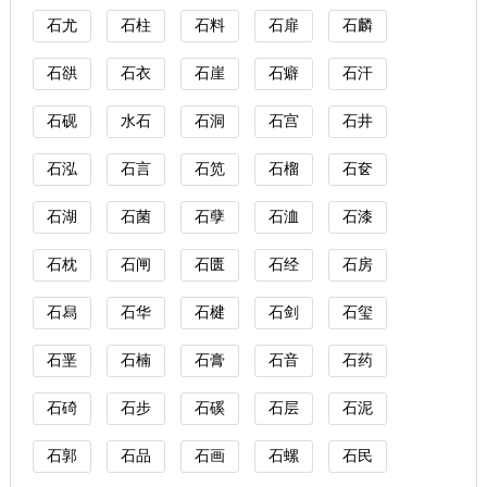
石尤
石柱
石料
石扉
石麟
石谼
石衣
石崖
石癖
石汗
石砚
水石
石洞
石宫
石井
石泓
石言
石笕
石榴
石奁
石湖
石菌
石孽
石洫
石漆
石枕
石闸
石匮
石经
石房
石舄
石华
石楗
石剑
石玺
石垩
石楠
石膏
石音
石药
石碕
石步
石磎
石层
石泥
石郭
石品
石画
石螺
石民