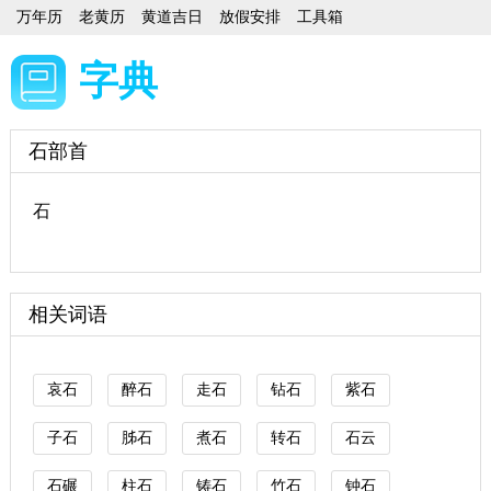
万年历
老黄历
黄道吉日
放假安排
工具箱
字典
石部首
石
相关词语
哀石
醉石
走石
钻石
紫石
子石
胏石
煮石
转石
石云
石碾
柱石
铸石
竹石
钟石