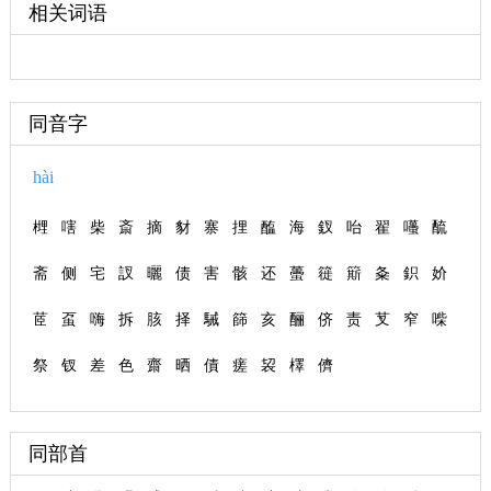
相关词语
同音字
hài
榸
嗐
柴
斎
摘
豺
寨
捚
醢
海
釵
咍
翟
囆
酼
斋
侧
宅
訍
曬
债
害
骸
还
蠆
簁
簛
夈
鉙
妎
茝
虿
嗨
拆
胲
择
駴
篩
亥
酾
侪
责
芆
窄
喍
祭
钗
差
色
齋
晒
債
瘥
袃
檡
儕
同部首