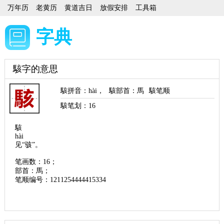
万年历
老黄历
黄道吉日
放假安排
工具箱
字典
駭字的意思
駭拼音
：
hài
，
駭部首
：馬
駭笔顺
駭笔划：
16
駭
hài
见“骇”。
笔画数：16；
部首：馬；
笔顺编号：1211254444415334