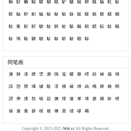
騊
馼
驧
騔
驜
騆
騱
馿
騼
駥
騨
騩
騟
馲
駗
騤
駎
駍
馹
騸
駺
駛
駔
駯
騥
騹
驍
騪
騾
騮
騜
騫
駓
駻
驄
騇
騿
駩
馺
驖
駬
驃
騌
騐
騳
駃
駂
駞
駟
騘
馱
騃
駅
駚
驋
騄
同笔画
澭
辧
濸
膫
澃
濒
鵖
黿
疁
獥
嶵
錼
鲮
薚
犝
諿
憩
隮
璚
噳
駪
澪
橫
磪
熷
縞
橶
螤
耨
閵
謂
儜
擭
頽
镜
踶
膴
憻
篷
篳
壊
篪
鎁
鴤
橬
熶
邀
薝
擗
檤
褷
橅
憲
缱
磟
磡
Copyright © 2013-2025
Wnl.cc
All Rights Reserved.