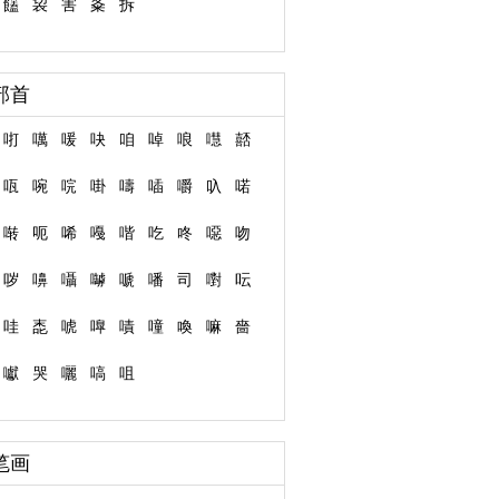
饚
袃
害
夈
拆
部首
咑
噧
喛
吷
咱
啅
哴
嚖
嚭
咓
啘
唍
啩
嚋
喢
嚼
叺
喏
啭
呃
唏
嘠
喈
吃
咚
噁
吻
哕
嚊
囁
嚹
嗁
噃
司
嚉
呍
哇
唜
唬
嘷
嘖
噇
喚
嘛
嗇
囐
哭
囇
嗃
咀
笔画