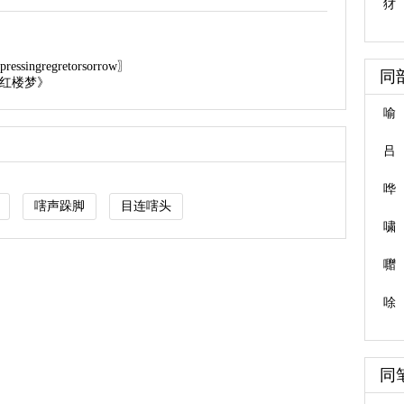
犲
ssingregretorsorrow〗
同
《红楼梦》
喻
吕
哗
嗐声跺脚
目连嗐头
嘨
囎
唋
同