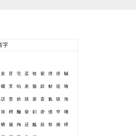
音字
亥
茝
宅
虿
钗
翟
捚
侪
駴
曬
芆
咍
差
骸
釵
豺
簁
嗨
訍
责
妎
胲
瘥
斎
氦
咳
海
筛
榸
酾
柴
鉙
砦
債
窄
囆
晒
籭
烸
还
醢
簛
祭
摘
檡