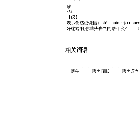
嗐
hài
【叹】
表示伤感或惋惜〖oh!—aninterjectionexpre
好端端的,你垂头丧气的嗐什么?——
相关词语
嗐头
嗐声顿脚
嗐声叹气