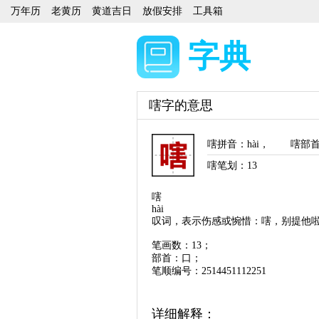
万年历
老黄历
黄道吉日
放假安排
工具箱
字典
嗐字的意思
嗐拼音
：
hài
，
嗐部
嗐笔划：
13
嗐
hài
叹词，表示伤感或惋惜：嗐，别提他
笔画数：13；
部首：口；
笔顺编号：2514451112251
详细解释：