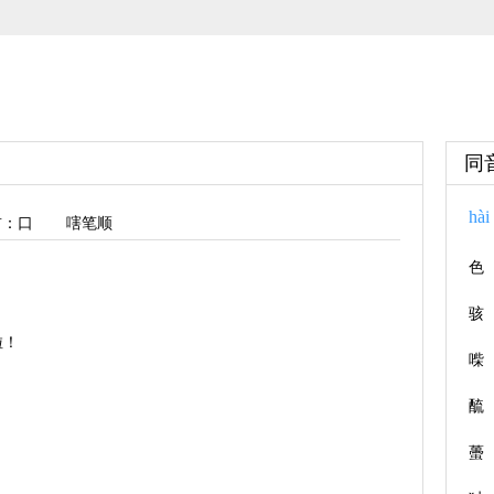
同
hài
首
：口
嗐笔顺
色
骇
啦！
喍
酼
蠆