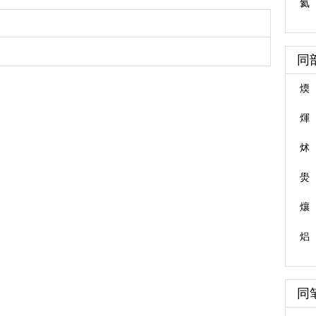
氦
同
煗
煇
炢
燢
爙
焒
同