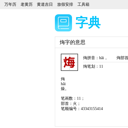
万年历
老黄历
黄道吉日
放假安排
工具箱
字典
烸字的意思
烸拼音
：
hǎi
，
烸部
烸笔划：
11
烸
hǎi
燥。
笔画数：11；
部首：火；
笔顺编号：43343155414