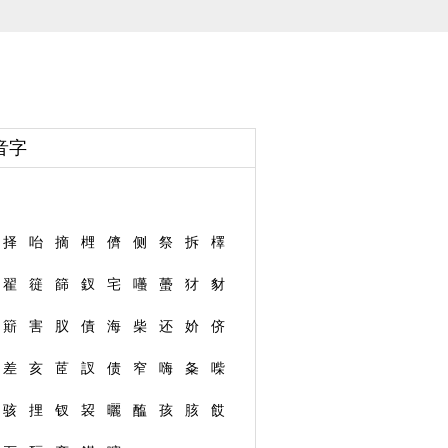
音字
择
咍
摘
榸
儕
侧
祭
拆
檡
翟
簁
篩
釵
宅
囆
蠆
犲
豺
簛
害
肞
債
海
柴
还
妎
侪
差
亥
茝
訍
债
窄
嗨
夈
喍
骇
捚
钗
袃
曬
醢
孩
胲
餀