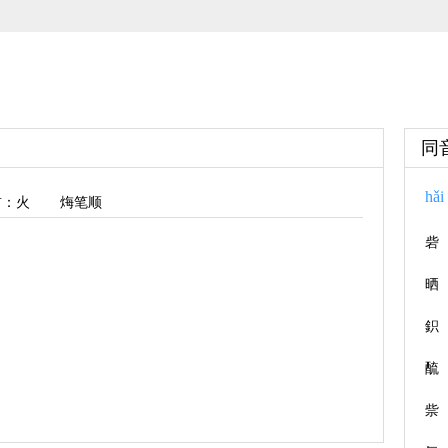
同
hǎi
首
：火
烸笔顺
砦
晒
鉙
酼
祡