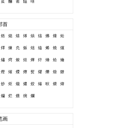
虿
酾
斋
饚
嗐
部首
焐
熄
熺
煫
熉
烗
炥
燑
炂
燡
煉
灮
炍
炪
熆
烯
燒
爣
熽
焪
焌
烓
燁
炞
熁
烚
爚
熞
熣
爃
爎
熨
燿
爍
煯
爒
炒
炬
爖
燶
烄
熶
炚
煨
煒
爤
烂
燝
焥
爛
笔画