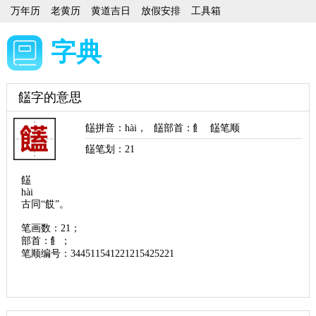
万年历
老黄历
黄道吉日
放假安排
工具箱
字典
饚字的意思
饚拼音
：
hài
，
饚部首
：飠
饚笔顺
饚笔划：
21
饚
hài
古同“餀”。
笔画数：21；
部首：飠；
笔顺编号：344511541221215425221