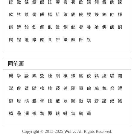
饄
饊
饓
餹
餕
飳
饏
飬
饕
餘
饟
餬
饂
餆
饛
飮
餏
餤
餋
餙
饇
餄
飨
餀
餃
餪
餒
餡
餑
餫
餾
餴
飴
飭
餅
飤
饅
餇
飶
餐
餮
飧
餌
餞
飼
餲
餭
饘
餯
餧
食
餠
饑
饋
飦
餼
同笔画
飅
巐
譹
鷄
驇
鰧
劘
禳
殲
鰩
齩
鷌
纏
騹
闢
灊
儹
鑉
鼱
欃
饘
纆
鐪
騾
囈
鶬
鶼
髐
籖
灃
辯
癧
鶰
艪
罍
鐶
襯
蘲
闦
灏
鶮
鰟
讂
鳡
鰪
櫾
灅
灍
襰
鷅
顨
齥
蠩
鷍
鷊
霸
Copyright © 2013-2025
Wnl.cc
All Rights Reserved.