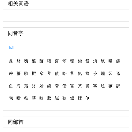
相关词语
同音字
hài
夈
豺
嗨
醢
酾
囆
齋
骸
翟
柴
餀
烸
钗
晒
瘥
差
蠆
駭
榸
窄
茝
債
咍
祡
氦
摘
侪
籭
袃
斋
虿
海
簛
犲
妎
酼
砦
债
害
芆
簁
寨
还
骇
訍
宅
喍
祭
嗐
咳
肞
駴
孩
釵
捚
侧
同部首